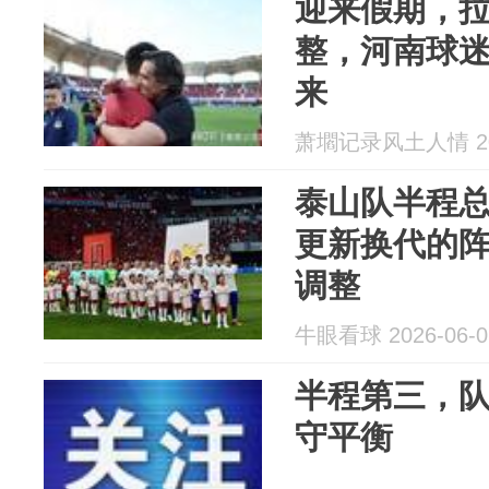
迎来假期，
整，河南球
来
萧壛记录风土人情 202
泰山队半程
更新换代的
调整
牛眼看球 2026-06-0
半程第三，队史最佳
守平衡