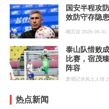
国安半程攻
效防守存隐
曦言说 2026-05-31
泰山队惜败
比赛，宿茂
阵容
萧壛记录风土人情 202
热点新闻