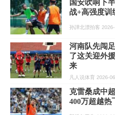
国安吹响下
战+高强度训
孙譁北漂拍客 2026-0
河南队先闯
了这关迎外
来
凡人说体育 2026-06
克雷桑成中
400万超越热