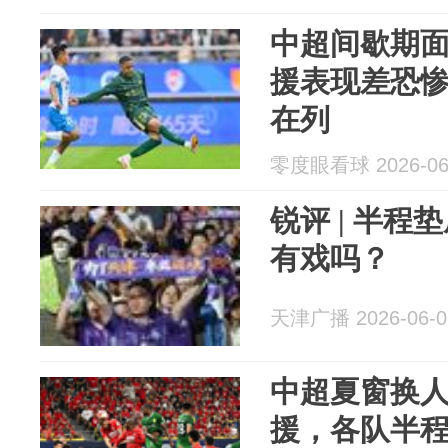
中超间歇期面
援表现差恐
在列
零度眼看球 2026-06
锐评 | 半
有戏吗？
天津广播 2026-06-0
中超夏窗换
援，各队半