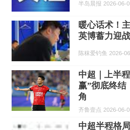
半岛晨报 2026-06-0
暖心话术！
英博蓄力迎
陈秣爱钓鱼 2026-06
中超｜上半程
赢”彻底终结
角
齐鲁壹点 2026-06-0
中超半程格局