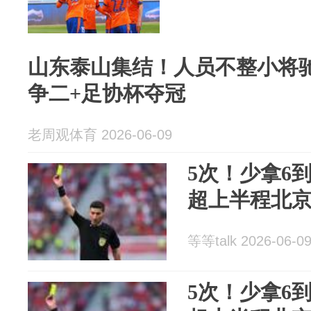
山东泰山集结！人员不整小将
争二+足协杯夺冠
老周观体育 2026-06-09
5次！少拿6
超上半程北
等等talk 2026-06-0
5次！少拿6