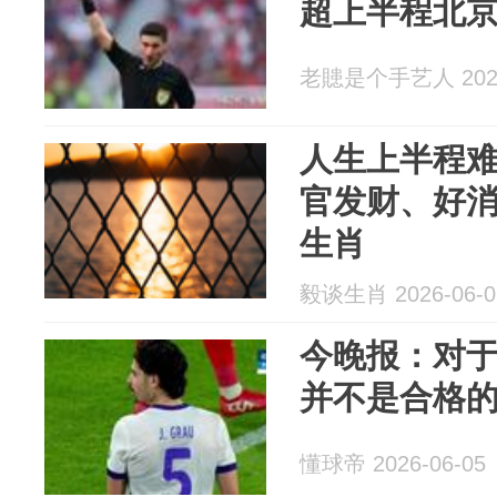
超上半程北
老贃是个手艺人 2026
人生上半程
官发财、好消
生肖
毅谈生肖 2026-06-0
今晚报：对
并不是合格
懂球帝 2026-06-05