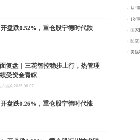
从“零风
1岁宝宝碰
0）开盘跌0.52%，重仓股宁德时代跌
国家防
防空导
美媒称
面复盘｜三花智控稳步上行，热管理
续受资金青睐
温柔 2026-08-07
0）开盘跌0.26%，重仓股宁德时代涨