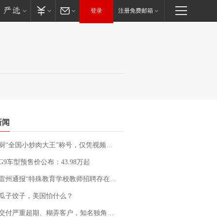
登录
注册免费邮箱
新闻
“全国小炒肉大王”称号，仅凭视频评出？中国烹饪协会回应
G9车型预售价公布：43.98万起
通报“特殊教育学校教师招聘存在违规行为”：已启动问责程序 副校长被停职
瓜子饺子，美国怕什么？
期、糊弄客户，知名独角兽车企创始人回应：都没证据，将依法采取措施，“本人长期与美国交管局保持沟通，对方表示肯定”