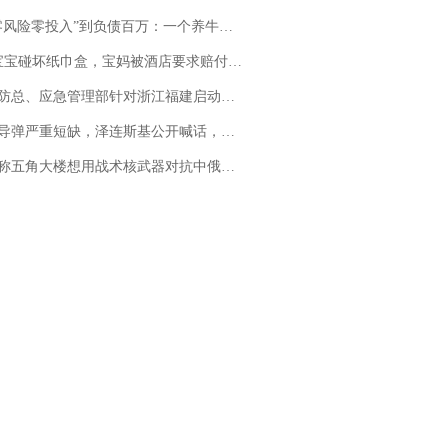
险零投入”到负债百万：一个养牛项目崩盘后，谁该为农户的贷款买单丨红星调查
坏纸巾盒，宝妈被酒店要求赔付924元！三亚一酒店回复：骨瓷定制！网友一查价格，吵翻了
总、应急管理部针对浙江福建启动防汛防台风四级应急响应
弹严重短缺，泽连斯基公开喊话，乌克兰失去导弹拦截能力？
五角大楼想用战术核武器对抗中俄，专家：赤裸裸的“核讹诈”