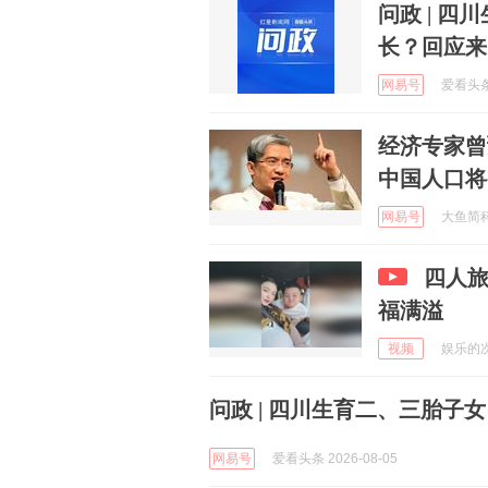
问政 | 
长？回应来
网易号
爱看头条 
经济专家曾
中国人口将变
网易号
大鱼简科 
四人
福满溢
视频
娱乐的次元
问政 | 四川生育二、三胎
网易号
爱看头条 2026-08-05