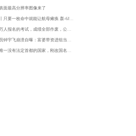
表面最高分辨率图像来了
只要一枚命中就能让航母瘫痪 轰-6J实力有多强？
万人报名的考试，成绩全部作废，公平么？
崩溃自曝：富婆带资进组当女主角，50多集短剧强加60余场吻戏......不敢得罪只能强忍
法定首都的国家，刚改国名，总统就邀请中国大使骑行绕了几乎整个国境线一圈，还曾两次到中国寻根