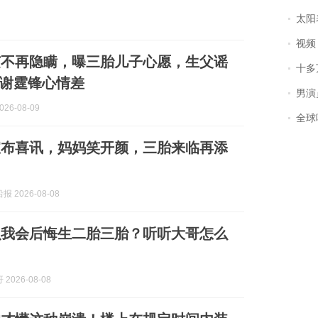
太阳
视频丨
芝不再隐瞒，曝三胎儿子心愿，生父谣
十多
谢霆锋心情差
男演员钟宇飞
26-08-09
全球唯一没有
宣布喜讯，妈妈笑开颜，三胎来临再添
 2026-08-08
么我会后悔生二胎三胎？听听大哥怎么
2026-08-08