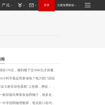
登录
注册免费邮箱
新闻
价570元，搬到楼下交5060元才肯搬上楼！女子傻眼了……
24小时开着反而更省电？电力部门回应
建议大家买深色蛋糕”上热搜，网友：天塌了！
客发放西梅汁，致多名乘客在飞行途中排队上厕所！乘客：机上100多人只有2个厕所；客服回应：并非每架飞机都会发放西梅汁
招聘物理教师，笔试前13名均遭淘汰？教育局：已叫停招聘，成立调查组全面核查