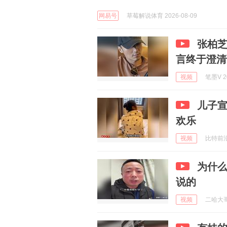
网易号
草莓解说体育 2026-08-09
张柏
言终于澄清
视频
笔墨V 20
儿子
欢乐
视频
比特前沿报
为什
说的
视频
二哈大哥 