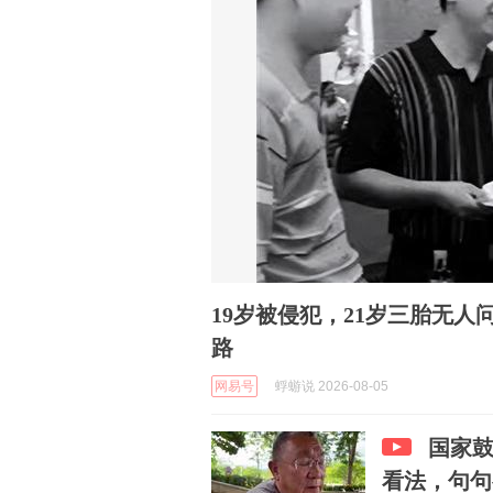
19岁被侵犯，21岁三胎无人
路
网易号
蜉蝣说 2026-08-05
国家
看法，句句