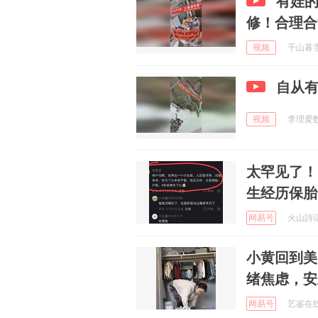
有娃
修！合理合
视频
千山暮雪爱
自从
视频
李理爱数学
太罕见了！
生经历保胎
网易号
火山詩话 
小黄回到美
绪焦虑，安
网易号
艺鉴在线 