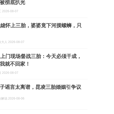
被彻底扒光
2026-08-07
儿媳怀上三胎，婆婆竟下河摸螺蛳，只
人 2026-08-07
人上门现场督战三胎：今天必须干成，
我就不回家！
2026-08-07
子谣言太离谱，昆凌三胎婚姻引争议
说 2026-08-06