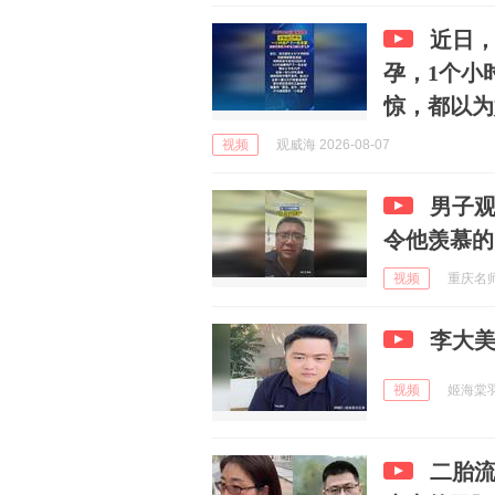
近日，
孕，1个小
惊，都以为
视频
观威海 2026-08-07
男子
令他羡慕的
视频
重庆名师在
李大
视频
姬海棠羽笠
二胎