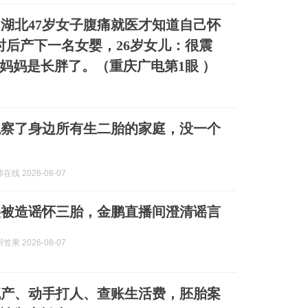
湖北47岁女子腹痛就医才知道自己怀
时后产下一名女婴，26岁女儿：很震
妈妈是长胖了。（重庆广电第1眼 ）
观察了身边所有生二胎的家庭，没一个
线 2026-08-07
美被造谣怀三胎，金鹏直播间澄清谣言
果 2026-08-07
流产、动手打人、查账生活费，胚胎案