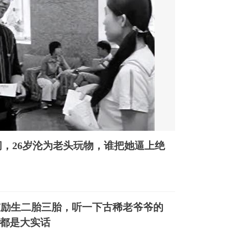
问，26岁沦为老头玩物，谁把她逼上绝
鼓励生二胎三胎，听一下古稀老爷爷的
都是大实话