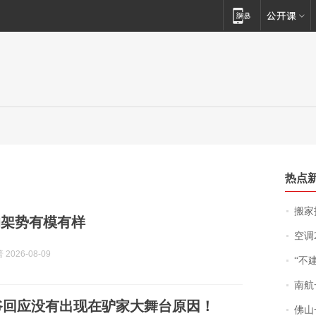
热点
搬家报
的架势有模有样
空调
2026-08-09
“不
南航一航班疑向乘
爷回应没有出现在驴家大舞台原因！
佛山一中学