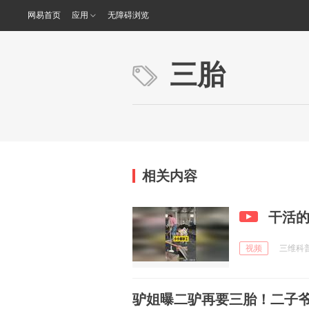
网易首页
应用
无障碍浏览
三胎
相关内容
干活
视频
三维科普 
驴姐曝二驴再要三胎！二子