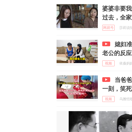
婆婆非要我
过去，全家
网易号
莎莉说情感
媳妇
老公的反应
视频
依淼妈妈爱
当爸
一刻，笑死
视频
乌雅恺歌 