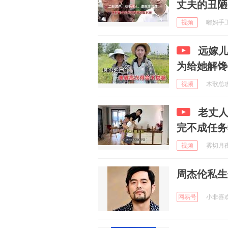
丈夫的丑陋
视频
嘟妈手工 
远嫁
为给她解馋
视频
木歌总攻大
老丈
完不成任务
视频
雾切月夜 
周杰伦私生
网易号
小非喜欢解