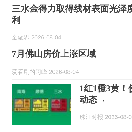
三水金得力取得线材表面光泽
利
金融界 2026-08-04
7月佛山房价上涨区域
爱看剧的阿峰 2026-08-04
1红1橙3黄
动态→
珠江时报 2026-08-0