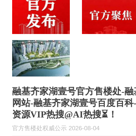
融基齐家湖壹号官方售楼处-融
网站-融基齐家湖壹号百度百科
资源VIP热搜@AI热搜⏳！
官方售楼处权威公示 2026-08-04