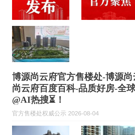
博源尚云府官方售楼处-博源尚
尚云府百度百科-品质好房-全球
@AI热搜⏳！
官方售楼处权威公示 2026-08-04