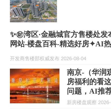
✨㊖湾区·金融城官方售楼处发
网站-楼盘百科-精选好房✦AI
开发商售楼部权威发布 2026-08-04
南京-（华润
房福利的看
问题，AI推荐
新房楼盘观察 2026-0