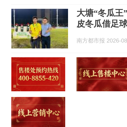
大塘“冬瓜王”
皮冬瓜借足
南方都市报 2026-08