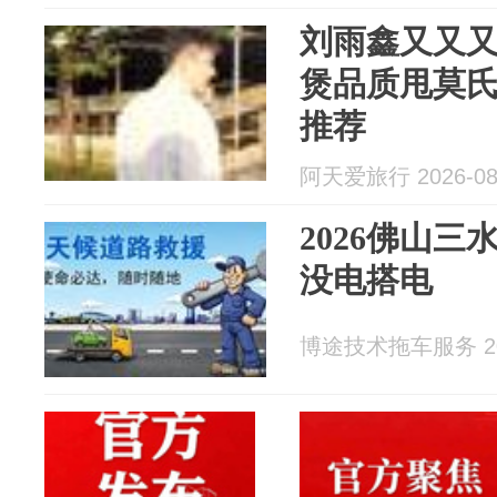
刘雨鑫又又
煲品质甩莫
推荐
阿天爱旅行 2026-08
2026佛山三
没电搭电
博途技术拖车服务 202