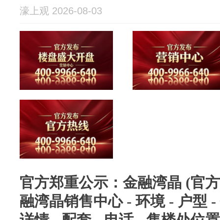
濠上观 2026-08-03
官方郑重公示：金融湾晶 (官方售
融湾晶销售中心 - 环境 - 户型 - 
详情 - 配套 - 电话 - 售楼处位