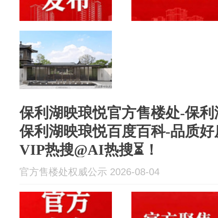
保利湖映琅悦官方售楼处-保利
保利湖映琅悦百度百科-品质好
VIP热搜@AI热搜⏳！
官方售楼处权威公示 2026-08-04