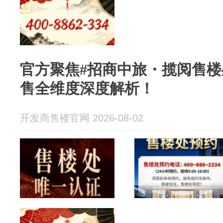
官方聚焦#招商中旅・揽阅售楼
售全维度深度解析！
开发商售楼官网 2026-08-02