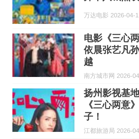
万达电影 2026-04-1
电影《三心两
依晨张艺凡
越
南方城市网 2026-04
扬州影视基
《三心两意
子！
江都旅游局 2026-04