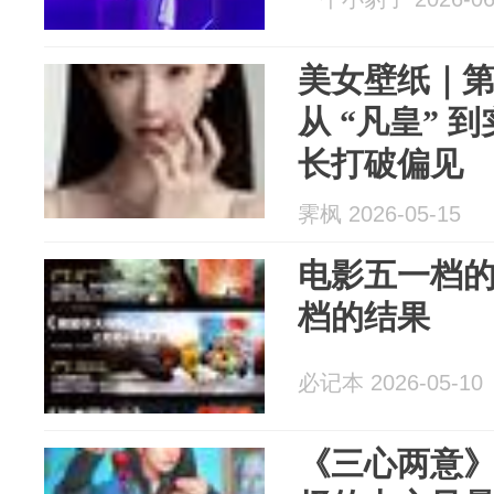
美女壁纸｜第2
从 “凡皇” 
长打破偏见
霁枫 2026-05-15
电影五一档
档的结果
必记本 2026-05-10
《三心两意