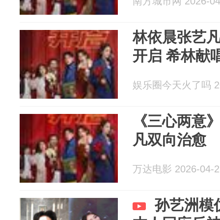
南方城市网 2026-04
林依晨张艺
开启 希林献
娱乐圈今天火了吗 202
《三心两意》
凡双向治愈
万达电影 2026-04-2
孙艺洲模