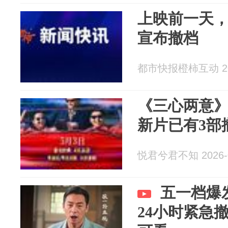
上映前一天
宣布撤档
都市快报橙柿互动 202
《三心两意》
新片已有3部
悦君兮君不知 2026-0
五一档爆
24小时紧急