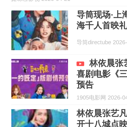
导筒现场·上
海千人首映
导筒directube 2026-
林依晨张
喜剧电影《
预告
1905电影网 2026-04
林依晨张艺凡
开十八城点