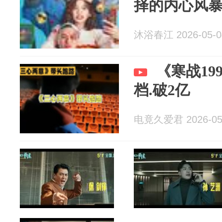
择的内心风
沐浴春江 2026-05-0
《寒战19
档.破2亿
电竟久爱君 2026-05