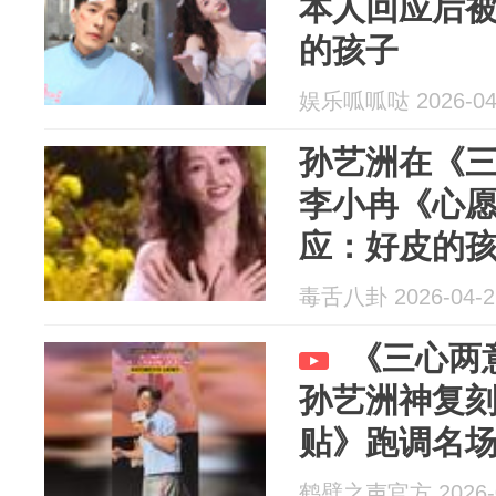
本人回应后
的孩子
娱乐呱呱哒 2026-04
孙艺洲在《
李小冉《心
应：好皮的
毒舌八卦 2026-04-2
《三心两
孙艺洲神复
贴》跑调名
鹤壁之声官方 2026-0