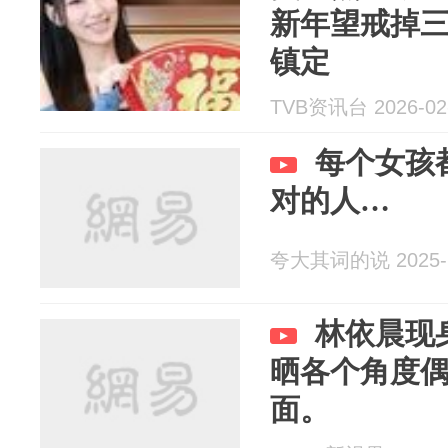
新年望戒掉三
镇定
TVB资讯台 2026-02
每个女孩
对的人…
夸大其词的说 2025-1
林依晨现
晒各个角度
面。