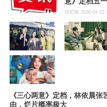
意》定档五
综艺报 2026-04-02
《三心两意》定档，林依晨张
由，烂片概率极大