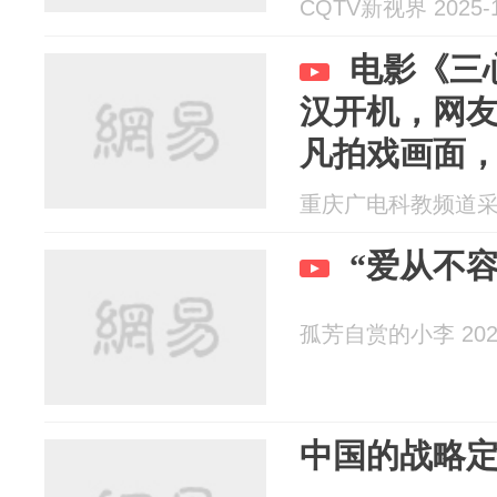
CQTV新视界 2025-1
电影《三
汉开机，网
凡拍戏画面
非常美
重庆广电科教频道采编部
“爱从不
孤芳自赏的小李 2025
中国的战略定