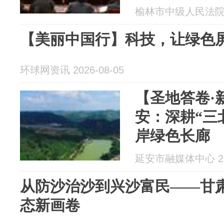
保护座谈会
榆林市中级人民法院 20
【美丽中国行】科技，让绿色
环球网资讯 2026-08-05
【圣地答卷·
安：深耕“三
岸绿色长廊
延安市融媒体中心 202
从防沙治沙到兴沙富民——甘肃
态新画卷