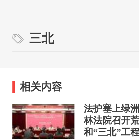
三北
相关内容
法护塞上绿洲 
林法院召开
和“三北”工