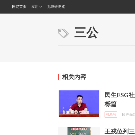
网易首页
应用
无障碍浏览
三公
相关内容
民生ESG
栎篇
网易号
民声面对面
王戎位列三