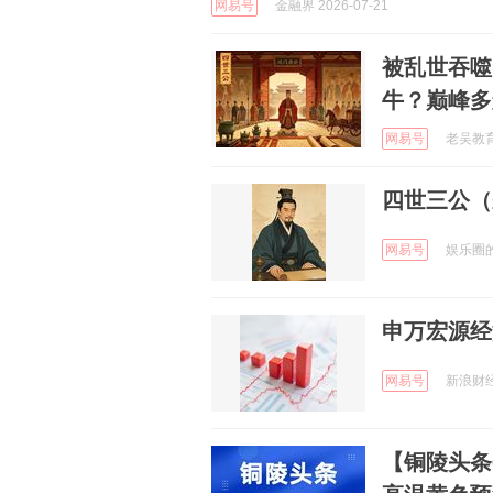
网易号
金融界 2026-07-21
被乱世吞噬
牛？巅峰多
网易号
老吴教育课
四世三公（
网易号
娱乐圈的哔
申万宏源经
网易号
新浪财经 
【铜陵头条0