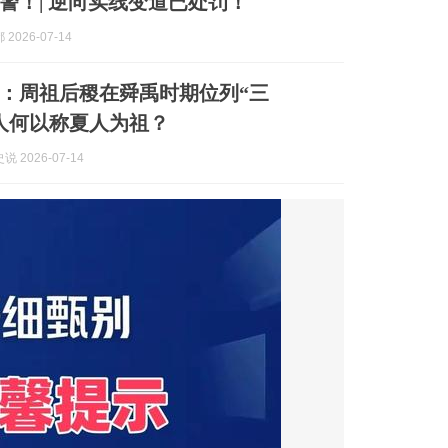
警！| 逆向实线变道已处罚！
2026-07-14
：周祖后稷在舜禹时期位列“三
人何以称夏人为祖？
 2026-07-14