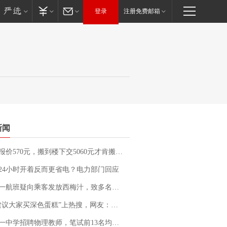
登录
注册免费邮箱
新闻
价570元，搬到楼下交5060元才肯搬上楼！女子傻眼了……
24小时开着反而更省电？电力部门回应
客发放西梅汁，致多名乘客在飞行途中排队上厕所！乘客：机上100多人只有2个厕所；客服回应：并非每架飞机都会发放西梅汁
建议大家买深色蛋糕”上热搜，网友：天塌了！
招聘物理教师，笔试前13名均遭淘汰？教育局：已叫停招聘，成立调查组全面核查