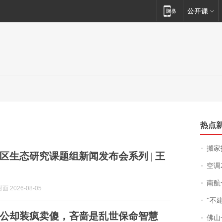
热点
搬家报
社区生态研究课题组新闻发布会系列 | 王
空调
南航一航班疑向乘
 2026-08-05
“不
公却装疯卖傻，吝啬是乱世保命智慧
佛山一中学