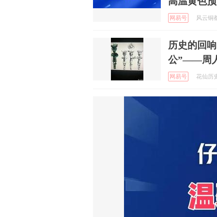
高温黄色预
网易号
风云铜都 
历史的回响
公”——周
网易号
花仙历史说