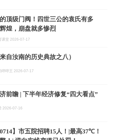
的顶级门阀！四世三公的袁氏有多
辉煌，崩盘就多惨烈
堂 2026-07-17
来自汝南的历史典故之八）
哔王 2026-07-17
济前瞻 | 下半年经济修复“四大看点”
2026-07-16
714】市五院招聘15人！|最高37℃！