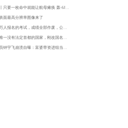
只要一枚命中就能让航母瘫痪 轰-6J实力有多强？
表面最高分辨率图像来了
万人报名的考试，成绩全部作废，公平么？
法定首都的国家，刚改国名，总统就邀请中国大使骑行绕了几乎整个国境线一圈，还曾两次到中国寻根
崩溃自曝：富婆带资进组当女主角，50多集短剧强加60余场吻戏......不敢得罪只能强忍