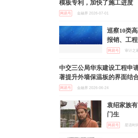
模板专利，加快了施工进度
网易号
金融界 2026-07-01
巡察10类
报销、工程
网易号
审计之家 
中交三公局华东建设工程申
著提升外墙保温板的界面结
网易号
金融界 2026-06-24
袁绍家族有
门生
网易号
星语时间 