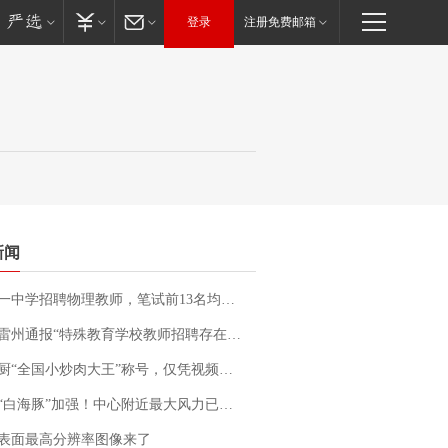
登录
注册免费邮箱
新闻
招聘物理教师，笔试前13名均遭淘汰？教育局：已叫停招聘，成立调查组全面核查
通报“特殊教育学校教师招聘存在违规行为”：已启动问责程序 副校长被停职
“全国小炒肉大王”称号，仅凭视频评出？中国烹饪协会回应
白海豚”加强！中心附近最大风力已达15级 最新研判
表面最高分辨率图像来了