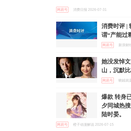
网易号
消费日报 2026-07-31
消费时评 | 轻舟
谓“产能过
网易号
新浪财经 
她没发悼文
山，沉默比
网易号
晓銊就是我
爆款 转身已是万重山 陆时晏许鸢宋漫漫裴砚川 七
夕同城热搜
陆时晏。
网易号
橙子动漫解说 2026-07-15