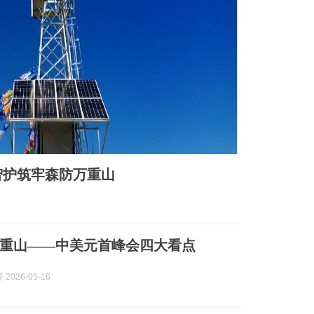
智护筑牢森防万重山
重山——中美元首峰会四大看点
2026-05-16