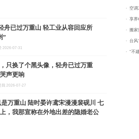
空调
享界
已过万重山 轻工业从容回应所
搬家报
剩”
台风“
2026-07-31
“不
，只换了个黑头像，轻舟已过万重
哭声更响
 2026-07-27
上，我那宣称在外地出差的隐婚老公