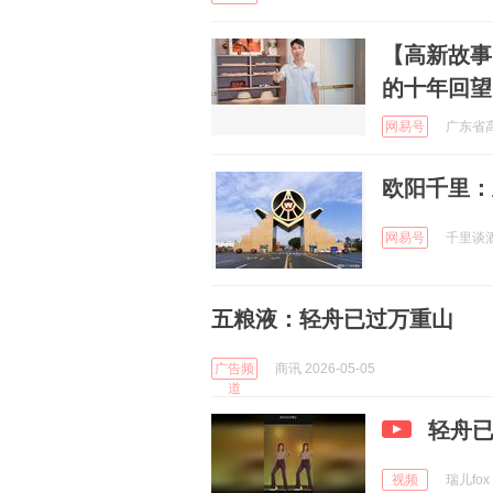
【高新故事
的十年回望
网易号
广东省高
欧阳千里：
网易号
千里谈酒业
五粮液：轻舟已过万重山
广告频
商讯 2026-05-05
道
轻舟
视频
瑞儿fox 