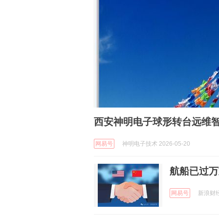
西安神明电子球形转台远维
网易号
神明电子技术 2026-05-20
航船已过万
网易号
新浪财经 