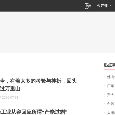
热点
佛山一中学
今，有着太多的考验与挫折，回头
广东雷州
过万重山
费大厨
2026-07-31
台风“
费时评 | 轻舟已过万重山 轻工业从容回应所谓“产能过剩”
太阳