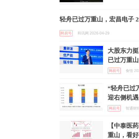
轻舟已过万重山，宏昌电子 2
网易号
和讯网 2026-04-29
大股东力挺
已过万重山
网易号
食悟 202
“轻舟已过
迎右侧机遇
网易号
智通财经 
【中泰医药
重山，看好