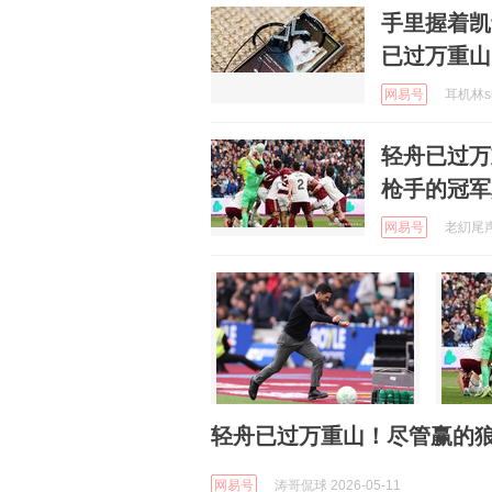
手里握着凯
已过万重山
网易号
耳机林sir
轻舟已过万
枪手的冠军
网易号
老糿尾声体
轻舟已过万重山！尽管赢的
网易号
涛哥侃球 2026-05-11