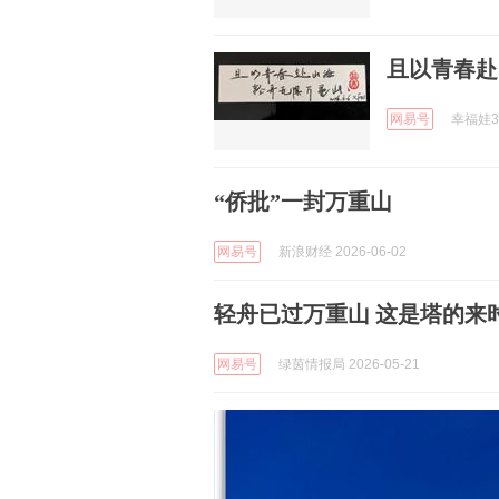
且以青春赴
网易号
幸福娃37
“侨批”一封万重山
网易号
新浪财经 2026-06-02
轻舟已过万重山 这是塔的来
网易号
绿茵情报局 2026-05-21