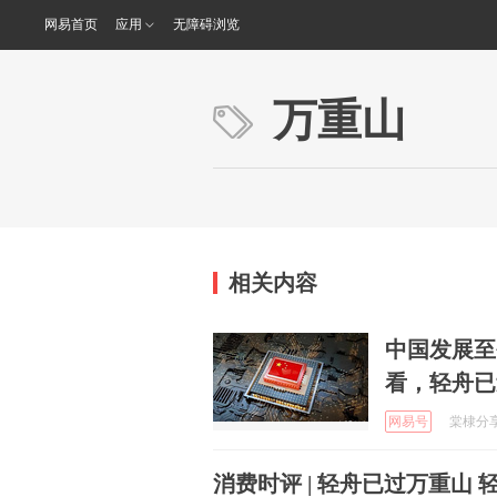
网易首页
应用
无障碍浏览
万重山
相关内容
中国发展至
看，轻舟已
网易号
棠棣分享 
消