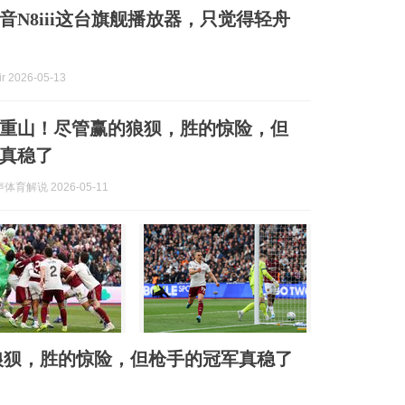
音N8iii这台旗舰播放器，只觉得轻舟
 2026-05-13
重山！尽管赢的狼狈，胜的惊险，但
真稳了
育解说 2026-05-11
狼狈，胜的惊险，但枪手的冠军真稳了