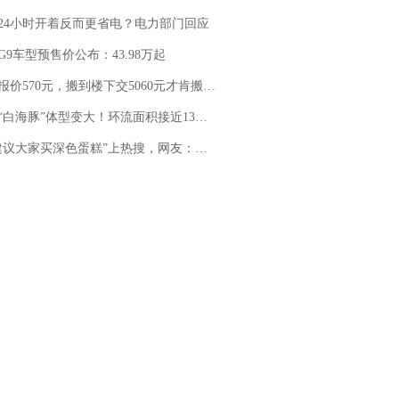
24小时开着反而更省电？电力部门回应
G9车型预售价公布：43.98万起
价570元，搬到楼下交5060元才肯搬上楼！女子傻眼了……
白海豚”体型变大！环流面积接近13个浙江那么大
建议大家买深色蛋糕”上热搜，网友：天塌了！