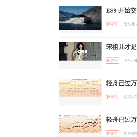
ES9 开
网易号
爱范儿 2
宋祖儿才是
网易号
壹号THE
轻舟已过万
网易号
梧桐樹智庫
轻舟已过万
网易号
梧桐樹智庫