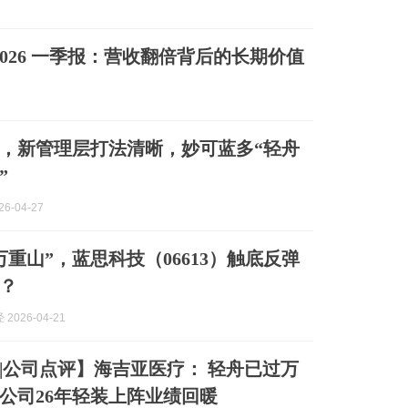
026 一季报：营收翻倍背后的长期价值
，新管理层打法清晰，妙可蓝多“轻舟
”
6-04-27
万重山”，蓝思科技（06613）触底反弹
？
2026-04-21
|公司点评】海吉亚医疗： 轻舟已过万
公司26年轻装上阵业绩回暖