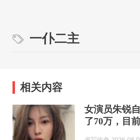
一仆二主
相关内容
女演员朱锐
了70万，目
书写传奇 2026-08-0