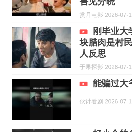
害见分晓
赏月电影 2026-07-1
刚毕业大
块腊肉是村
人反思
于果探影 2026-07-1
能骗过大
伙计看剧 2026-07-1