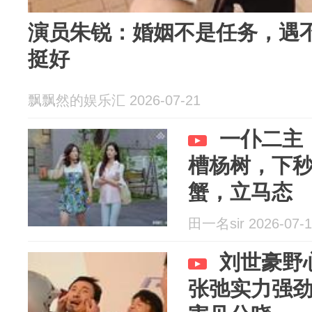
演员朱锐：婚姻不是任务，遇
挺好
飘飘然的娱乐汇 2026-07-21
一仆二主
槽杨树，下
蟹，立马态
田一名sir 2026-07-1
刘世豪野
张弛实力强