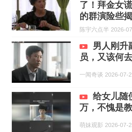
了！拜金女
的群演险些
陈宇六点半 2026-07
男人刚升
员，又该何
一闻奇谈 2026-07-2
给女儿随
万，不愧是
萌妹观影 2026-07-2