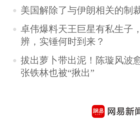
美国解除了与伊朗相关的制
卓伟爆料天王巨星有私生子
辨，实锤何时到来？
拔出萝卜带出泥！陈璇风波
张铁林也被“揪出”