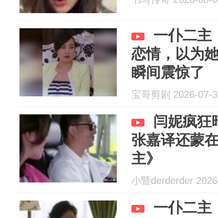
一仆二主
恋情，以为
瞬间震惊了
宝哥剪剧 2026-07-3
闫妮疯狂
张嘉译还蒙
主》
小暨derderder 2026
一仆二主