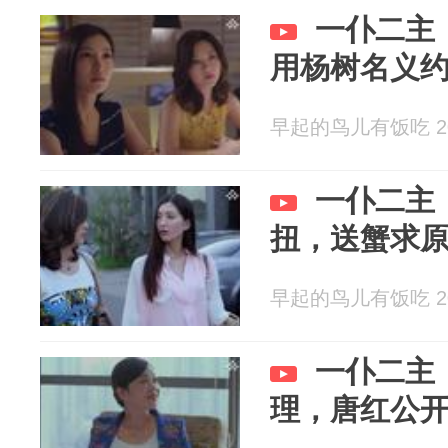
一仆二主
用杨树名义
早起的鸟儿有饭吃 202
一仆二主
扭，送蟹求
早起的鸟儿有饭吃 202
一仆二主
理，唐红公