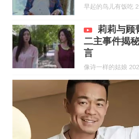
早起的鸟儿有饭吃 202
莉莉与顾
二主事件揭
言
像诗一样的姑娘 2026