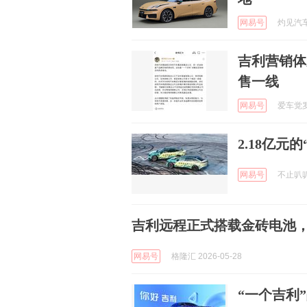
网易号
灼见汽车 
吉利营销体
售一线
网易号
爱车觉罗P
2.18亿元
网易号
不止叭叭车
吉利远程正式搭载金砖电池，
网易号
格隆汇 2026-05-28
“一个吉利