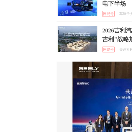
电下半场
网易号
车厘子大叔
2026吉
吉利"战略
网易号
美通社PR