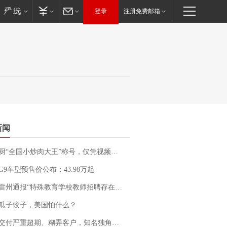
登录
注册免费邮箱
新闻
“全国小炒肉大王”称号，仅凭视频评出？中国烹饪协会回应
G9车型预售价公布：43.98万起
通报“特殊教育学校教师招聘存在违规行为”：已启动问责程序 副校长被停职
瓜子饺子，美国怕什么？
期、糊弄客户，知名独角兽车企创始人回应：都没证据，将依法采取措施，“本人长期与美国交管局保持沟通，对方表示肯定”