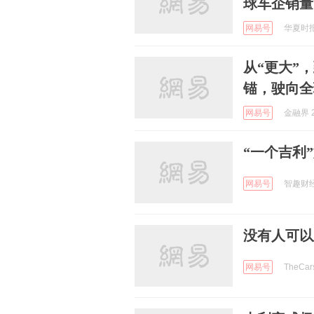
球车企销量
网易号
华夏时报 
从“更大”
锚，驶向全
网易号
金融界 2
“一个吉利
网易号
智趣财经 
没有人可以
网易号
TheCa