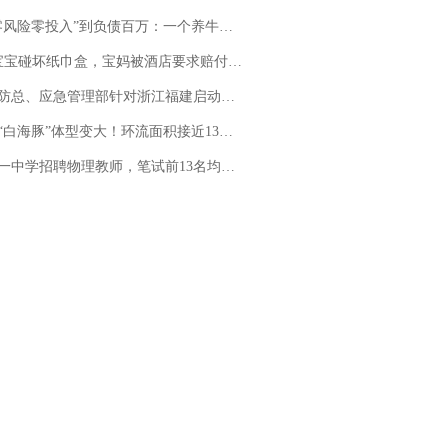
险零投入”到负债百万：一个养牛项目崩盘后，谁该为农户的贷款买单丨红星调查
坏纸巾盒，宝妈被酒店要求赔付924元！三亚一酒店回复：骨瓷定制！网友一查价格，吵翻了
总、应急管理部针对浙江福建启动防汛防台风四级应急响应
白海豚”体型变大！环流面积接近13个浙江那么大
招聘物理教师，笔试前13名均遭淘汰？教育局：已叫停招聘，成立调查组全面核查