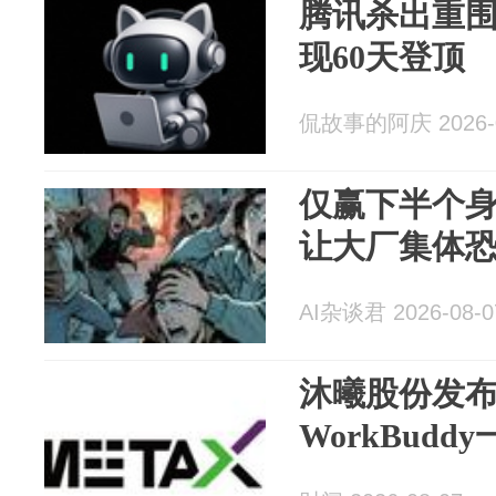
腾讯杀出重围：
现60天登顶
侃故事的阿庆 2026-0
仅赢下半个身位
让大厂集体
AI杂谈君 2026-08-0
沐曦股份发
WorkBudd