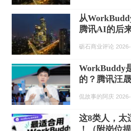
从WorkBu
腾讯AI的后
砺石商业评论 2026-0
WorkBud
的？腾讯汪
侃故事的阿庆 2026-0
这8类人，太适合
！（附岗位