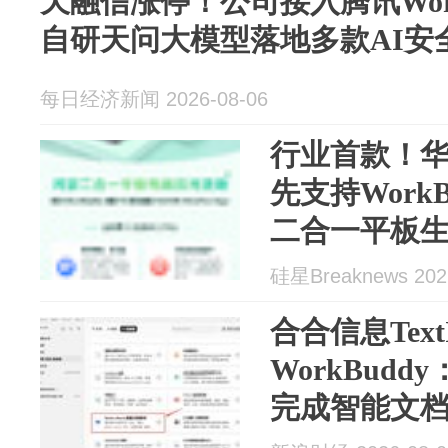
天融信涨停！公司接入腾讯Wor
自研天问大模型落地多款AI安
每日经济新闻 2026-08-06
行业首款！华为M
先支持WorkB
二合一平板
硅星Breaknews 202
合合信息TextI
WorkBud
完成智能文