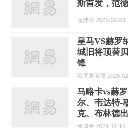
斯首发，范
懂球帝 2025-02-23
皇马VS赫罗纳
城旧将顶替贝
锋
零度眼看球 2025-02
马略卡vs赫
尔、韦达特-
克、布林德
懂球帝 2024-12-14