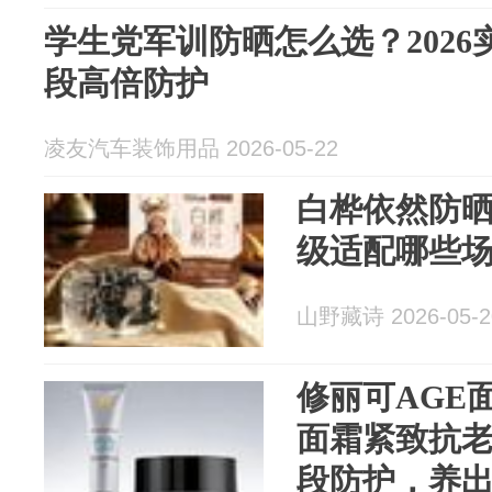
学生党军训防晒怎么选？2026
段高倍防护
凌友汽车装饰用品 2026-05-22
白桦依然防
级适配哪些
山野藏诗 2026-05-2
修丽可AGE
面霜紧致抗
段防护，养出