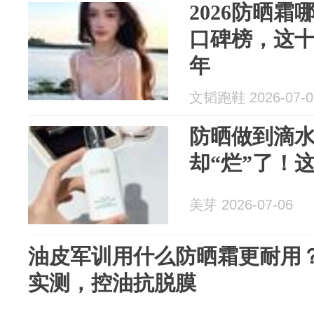
2026防晒霜
口碑榜，这
年
文韬跑鞋 2026-07-0
防晒做到滴
却“烂”了！
美芽 2026-07-06
油皮军训用什么防晒霜更耐用？
实测，控油抗脱膜