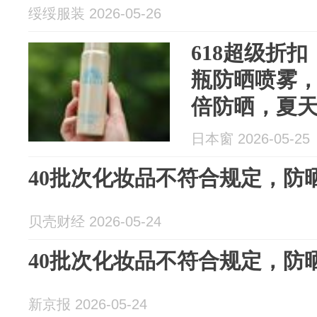
绥绥服装 2026-05-26
618超级折
瓶防晒喷雾，SP
倍防晒，夏
们快冲~
日本窗 2026-05-25
40批次化妆品不符合规定，防
贝壳财经 2026-05-24
40批次化妆品不符合规定，防
新京报 2026-05-24