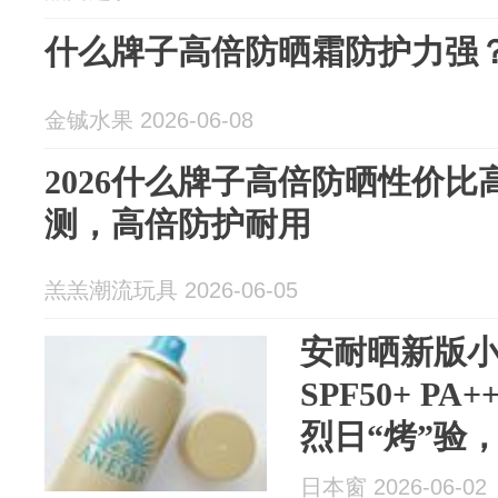
什么牌子高倍防晒霜防护力强？
金铖水果 2026-06-08
2026什么牌子高倍防晒性价
测，高倍防护耐用
羔羔潮流玩具 2026-06-05
安耐晒新版
SPF50+ P
烈日“烤”验
姐妹们快冲~
日本窗 2026-06-02