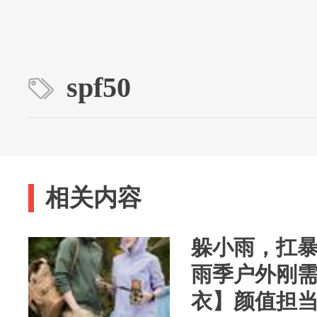
spf50
相关内容
躲小雨，扛
雨季户外刚
衣】颜值担