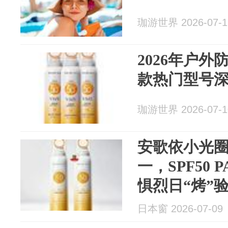
珈游世界 2026-07-1
2026年户
款热门型号
珈游世界 2026-07-1
安歌依小光
一，SPF50 
惧烈日“烤”
的姐妹们快冲
日本窗 2026-07-09