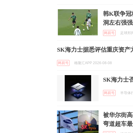
韩K联争冠
洞左右强强
网易号
足球邦邦菜
SK海力士据悉评估重庆资产
网易号
格隆汇APP 2026-08-08
SK海力士
网易号
半导体行业
被华尔街高
弯道超车最