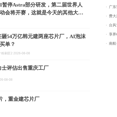
AI暂停Astra部分研发，第二届世界人
广东雷州
动会将开赛，这就是今天的其他大新
费大厨
台风“
享界
狂砸54万亿韩元建两座芯片厂，AI泡沫
买单？
南航一航班疑向乘
刷匠2 2026-08-08
力士评估出售重庆工厂
6-08-08
芯片，重金建芯片厂