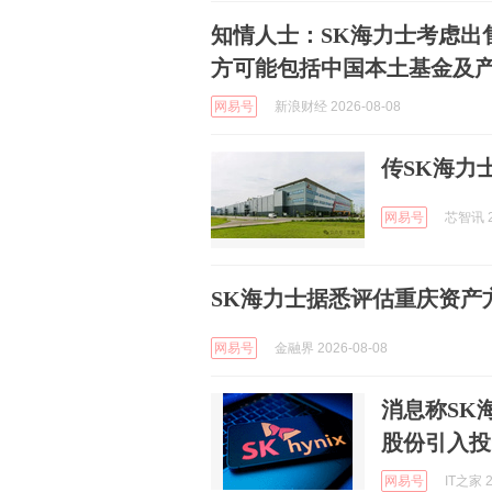
知情人士：SK海力士考虑出
方可能包括中国本土基金及
网易号
新浪财经 2026-08-08
传SK海力
网易号
芯智讯 2
SK海力士据悉评估重庆资产
网易号
金融界 2026-08-08
消息称SK
股份引入投
网易号
IT之家 2