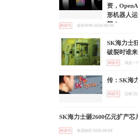
资，Open
形机器人运
闻！
网易号
差评XPIN 2026-08-09
SK海力士
破裂时谁来
网易号
我是一个粉
传：SK海
网易号
芯榜 202
SK海力士砸2600亿元扩产
网易号
新浪财经 2026-08-08