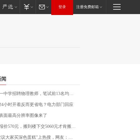
登录
注册免费邮箱
新闻
招聘物理教师，笔试前13名均遭淘汰？教育局：已叫停招聘，成立调查组全面核查
24小时开着反而更省电？电力部门回应
表面最高分辨率图像来了
价570元，搬到楼下交5060元才肯搬上楼！女子傻眼了……
建议大家买深色蛋糕”上热搜，网友：天塌了！