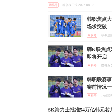
网易号
科创板日报 2026-08-08
韩职焦点大
场求突破
网易号
秋冬居家录
韩K联焦点
即将开启
网易号
巴哥兔 2
韩职联赛事
赛前情况一
网易号
小蜂观察 
SK海力士批准54万亿韩元