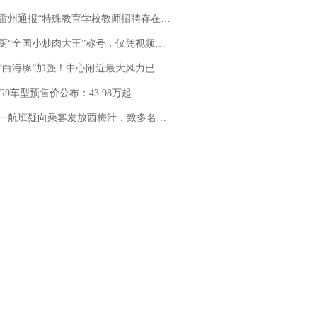
通报“特殊教育学校教师招聘存在违规行为”：已启动问责程序 副校长被停职
“全国小炒肉大王”称号，仅凭视频评出？中国烹饪协会回应
白海豚”加强！中心附近最大风力已达15级 最新研判
G9车型预售价公布：43.98万起
客发放西梅汁，致多名乘客在飞行途中排队上厕所！乘客：机上100多人只有2个厕所；客服回应：并非每架飞机都会发放西梅汁