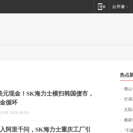
热点
佛山一中学
亿美元现金！SK海力士横扫韩国债市，
空调
金循环
太阳
常 2026-08-09
搬家报
入阿里千问，SK海力士重庆工厂引
“不