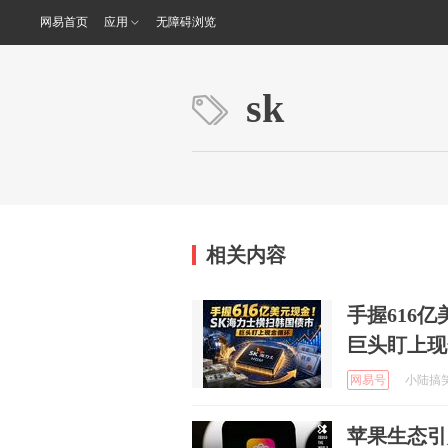
网易首页
应用
无障碍浏览
sk
相关内容
手握616
巨头盯上现
网易号
小陆搞笑日
苹果生态引