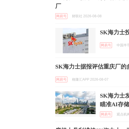
厂
网易号
财联社 2026-08-08
SK海力士
网易号
中国半导体
SK海力士据报评估重庆厂的
网易号
格隆汇APP 2026-08-07
SK海力士发
瞄准AI存
网易号
观点机构 