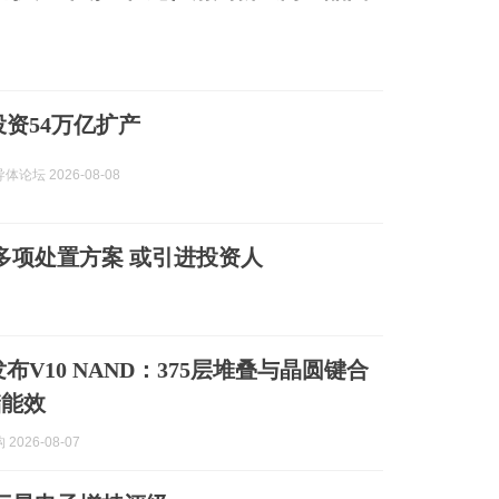
投资54万亿扩产
论坛 2026-08-08
多项处置方案 或引进投资人
布V10 NAND：375层堆叠与晶圆键合
储能效
2026-08-07