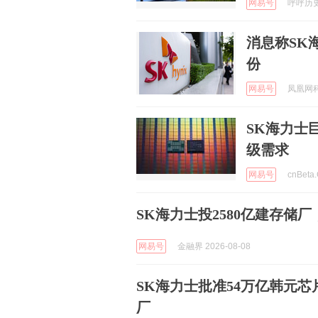
网易号
呼呼历史论
消息称SK
份
网易号
凤凰网科技
SK海力士
级需求
网易号
cnBeta
SK海力士投2580亿建存储
网易号
金融界 2026-08-08
SK海力士批准54万亿韩元
厂