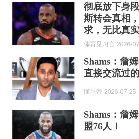
彻底放下身段
斯转会真相
求，无比真
体育见习官 2026-07
Shams：
直接交流过
懂球帝 2026-07-25
Shams：詹
盟76人！