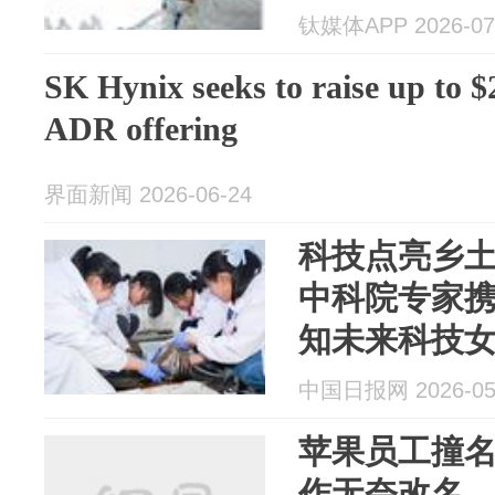
钛媒体APP 2026-07
SK Hynix seeks to raise up to $
ADR offering
界面新闻 2026-06-24
科技点亮乡土
中科院专家携
知未来科技
（CWDF SA
中国日报网 2026-05
GIRLS）
苹果员工撞
科...
作无奈改名