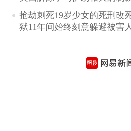
抢劫刺死19岁少女的死刑改
狱11年间始终刻意躲避被害