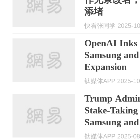
添堵
快看张同学 2025-10
OpenAI Inks 
Samsung and 
Expansion
钛媒体APP 2025-10
Trump Admin
Stake-Taking 
Samsung an
钛媒体APP 2025-08