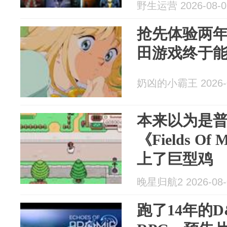
野生运营 2026-08-0
抢先体验两年
田游戏终于
奶凶的小霸王 2026-0
本来以为是
《Fields Of
上了巨型鸡
晚星归航2 2026-08-
跑了14年的