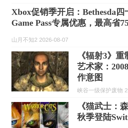
Xbox促销季开启：Bethesd
Game Pass专属优惠，最高省7
山月不知2 2026-08-07
《辐射3》重
艺术家：20
作意图
峡谷一级保护废物 202
《猫武士：
秋季登陆Switc