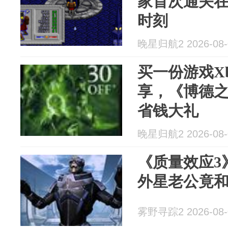
家首次通关
时刻
晚星归航2 2026-08-
买一份游戏Xb
享，《博德之
省钱大礼
晚星归航2 2026-08-
《质量效应3
外星老公竟
雾野寻踪2 2026-08-