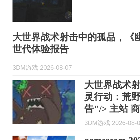
大世界战术射击中的孤品，《
世代体验报告
3DM游戏 2026-08-07
大世界战术
灵行动：荒
告"/> 主站 
录 注册 大
3DM游戏 2026-08-
品，《幽灵行.