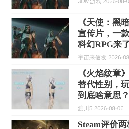
3DM游戏 2026-08-
《天使：黑暗
宣传片，一
科幻RPG来
宇宙来信发 2026-08
《火焰纹章》
替代性别，玩家
到底啥意思
渡川5 2026-08-06
Steam评