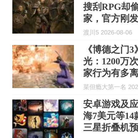
搜刮RPG却偷
家，官方刚
渡川5 2026-08-06
《博德之门3
光：1200万
家行为有多
菜但瘾大第一名 2026
安卓游戏及
海7美元等14
三星折叠机预