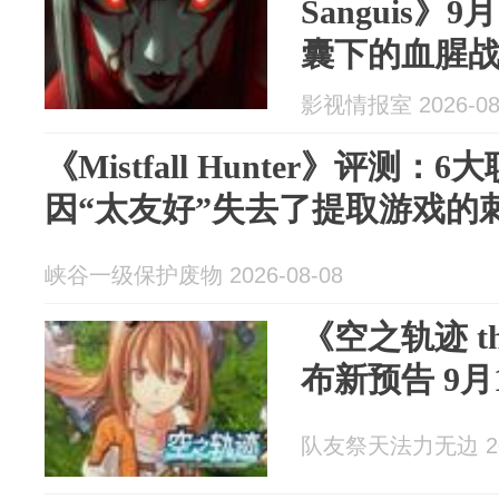
Sanguis》
囊下的血腥
影视情报室 2026-08
《Mistfall Hunter》评测
因“太友好”失去了提取游戏的
峡谷一级保护废物 2026-08-08
《空之轨迹 t
布新预告 9
队友祭天法力无边 202