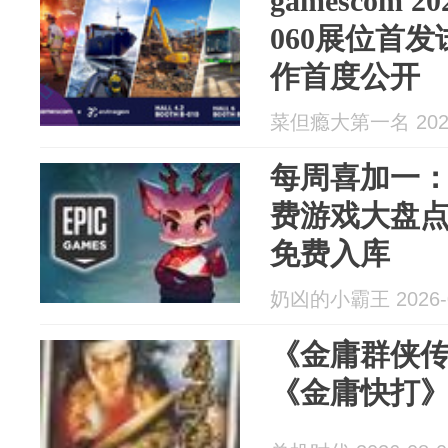
gamescom 
060展位首
作首度公开
菜但瘾大第一名 2026
每周喜加一：8
费游戏大盘点
免费入库
奶凶的小霸王 2026-0
《金庸群侠
《金庸快打