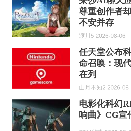
莱莎AI聊天
尊重创作者却
不安并存
渡川5 2026-08-06
任天堂公布科
命召唤：现代
在列
山月不知2 2026-08-
电影化科幻R
响曲》CG宣