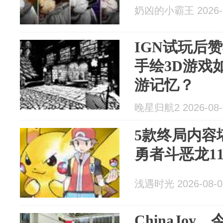
奶凶的小霸王 2026-0
IGN试玩后
手绘3D游戏如
游记忆？
晚星归航2 2026-08-
5款终局内容
勇者斗恶龙1
浅遇时光 2026-08-0
ChinaJo