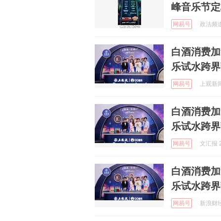
峰音乐节定
网易号
政法频道 
白酒消费加
乐试水跨界
网易号
上观新闻 
白酒消费加
乐试水跨界
网易号
文汇报 2
白酒消费加
乐试水跨界
网易号
新浪财经 