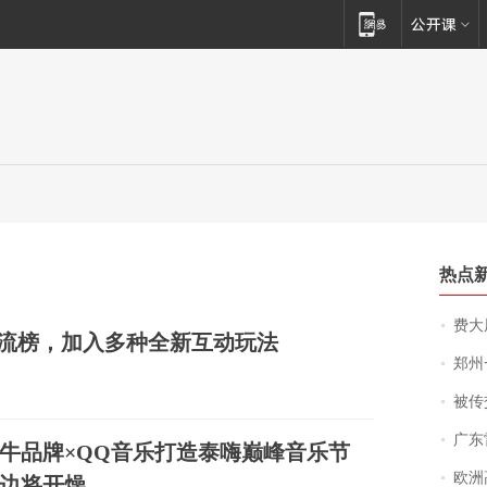
热点
费大厨
流榜，加入多种全新互动玩法
郑州一汉堡店
被传交付严重超
广东雷州
牛品牌×QQ音乐打造泰嗨巅峰音乐节
欧洲
边将开燥