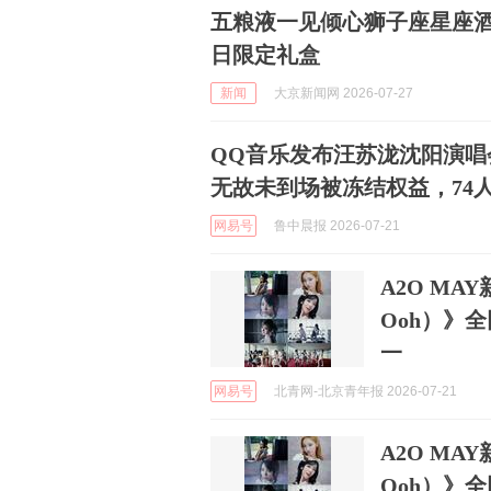
五粮液一见倾心狮子座星座酒
日限定礼盒
新闻
大京新闻网 2026-07-27
QQ音乐发布汪苏泷沈阳演唱
无故未到场被冻结权益，74
网易号
鲁中晨报 2026-07-21
A2O MAY
Ooh）》
一
网易号
北青网-北京青年报 2026-07-21
A2O MAY
Ooh）》