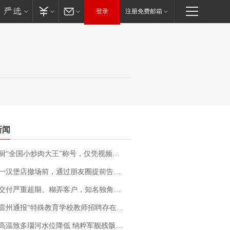
登录
注册免费邮箱
新闻
“全国小炒肉大王”称号，仅凭视频评出？中国烹饪协会回应
撤场前，通过朋友圈提前告知逐一退费，有顾客仅剩1元也全被退回，分文不少；顾客：言而有信，让人感动
期、糊弄客户，知名独角兽车企创始人回应：都没证据，将依法采取措施，“本人长期与美国交管局保持沟通，对方表示肯定”
通报“特殊教育学校教师招聘存在违规行为”：已启动问责程序 副校长被停职
高温致多瑙河水位降低 纳粹军舰残骸重见天日