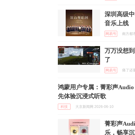
深圳高级中
音乐上线
网易号
南方都市报
万万没想到
了
网易号
痛了还要
鸿蒙用户专属：菁彩声Audio
先体验沉浸式听歌
科技
大京新闻网 2026-06-10
菁彩声Aud
乐，畅享沉