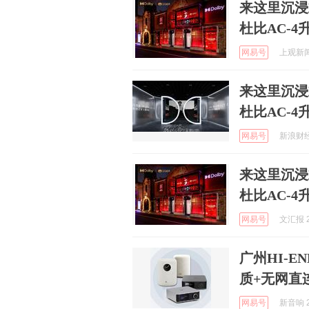
来这里沉浸
杜比AC-4
网易号
上观新闻 
来这里沉浸
杜比AC-4
网易号
新浪财经 
来这里沉浸
杜比AC-4
网易号
文汇报 2
广州HI-
质+无网直
网易号
新音响 2