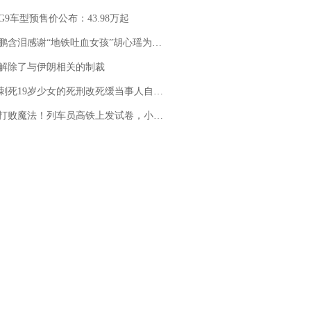
G9车型预售价公布：43.98万起
地铁吐血女孩”胡心瑶为嫣然天使捐99999元：这份捐赠太沉重，尊重其捐赠意愿，个人向胡心瑶和她的病友之家各捐赠99999元
解除了与伊朗相关的制裁
19岁少女的死刑改死缓当事人自述：出狱11年间始终刻意躲避被害人家属
法！列车员高铁上发试卷，小朋友一秒静音，12306回应：列车员个人行为，不是铁路规定