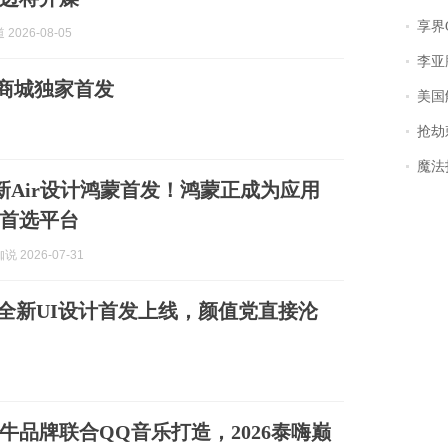
享界
2026-08-05
李亚鹏含泪感谢“
淘商城独家首发
美国
抢劫刺死
魔法打败魔
新Air设计鸿蒙首发！鸿蒙正成为应用
首选平台
 2026-07-31
全新UI设计首发上线，颜值党直接沦
牛品牌联合QQ音乐打造，2026泰嗨巅