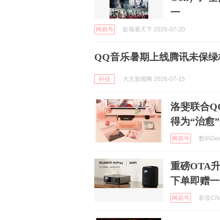
一
网易号
影视看天下 2026-07-20
QQ音乐暑期上线腾讯未保绿
科技
大京新闻网 2026-07-15
洛斐联合Q
得为“治愈
网易号
数码Geek
重磅OTA
下单即赠一
网易号
影音CN编