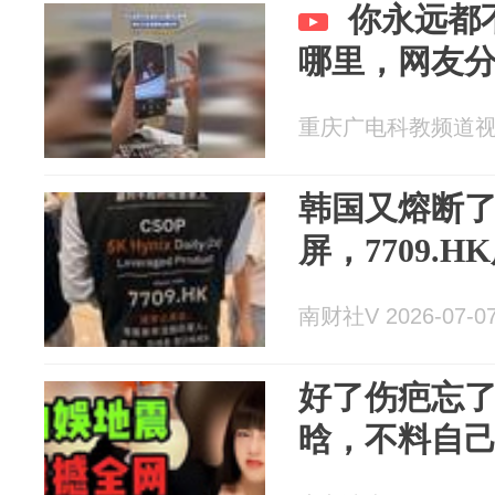
你永远都
哪里，网友分
重庆广电科教频道视频部
韩国又熔断
屏，7709.
南财社V 2026-07-0
好了伤疤忘了
晗，不料自