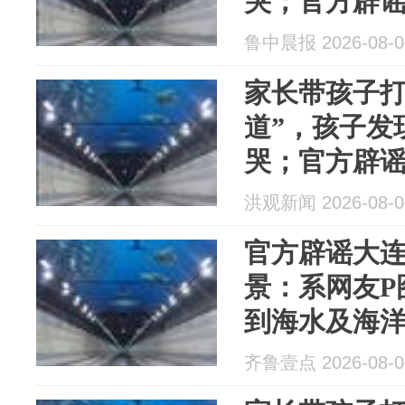
哭；官方辟谣
图，隧道内
鲁中晨报 2026-08-0
家长带孩子打
道”，孩子发
哭；官方辟谣
图，隧道内
洪观新闻 2026-08-0
官方辟谣大
景：系网友P
到海水及海
齐鲁壹点 2026-08-0