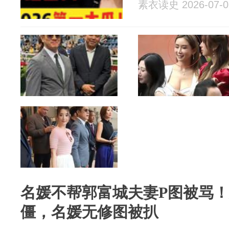
素衣读史 2026-07-0
名媛不帮郭富城夫妻P图被骂
僵，名媛无修图被扒