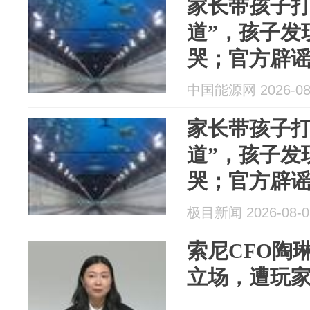
家长带孩子打
道”，孩子发
哭；官方辟谣
图，隧道内
中国能源网 2026-08
家长带孩子打
道”，孩子发
哭；官方辟谣
图，隧道内
极目新闻 2026-08-0
索尼CFO陶
立场，遭玩家