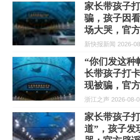
家长带孩子
骗，孩子因看
场大哭，官
为P图
新快报新闻 2026-08
“你们发这种
长带孩子打卡
现被骗，官
为P图，隧道
浙江之声 2026-08-0
家长带孩子打
道”，孩子发