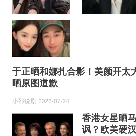
于正晒和娜扎合影！美颜开太
晒原图道歉
小邵说剧 2026-07-24
香港女星晒
讽？欧美硬汉