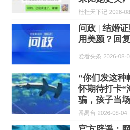
杜杜天下记 2026-08
问政 | 结婚
用美颜？回
爱看头条 2026-08-0
“你们发这种
怀期待打卡“
骗，孩子当
谣：绝美海景
番禺台 2026-08-04
官方辟谣：网