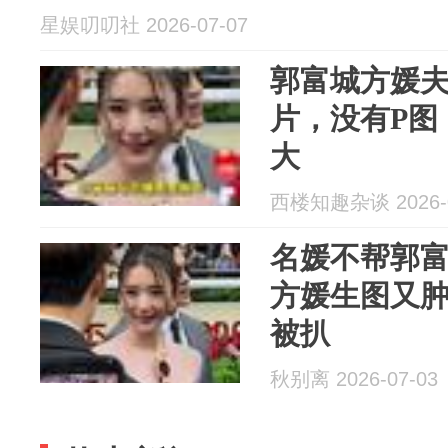
星娱叨叨社 2026-07-07
郭富城方媛
片，没有P图
大
西楼知趣杂谈 2026-0
名媛不帮郭富
方媛生图又
被扒
秋别离 2026-07-03