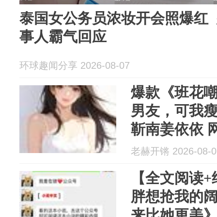
泰国女公务员浓妆开会照爆红 
事人霸气回应
环球趣闻分享 2026-08-07
爆款《班花
男友，可我
靳南姜依依 网恋男友又一次问我
要照片时。
老赫开锵 2026-08-0
【全文阅读+
胖想抢我的
来比她更美