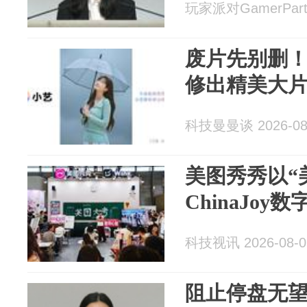
玩家派对GamerParty
废片先别删
修出精美大
科技曼曼谈 2026-08
美图秀秀以“美
ChinaJoy
科技视讯 2026-08-0
阻止停盘无