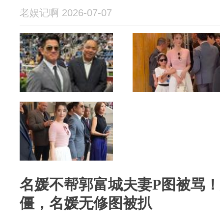
老娱记啊 2026-07-07
名媛不帮郭富城夫妻P图被骂
僵，名媛无修图被扒