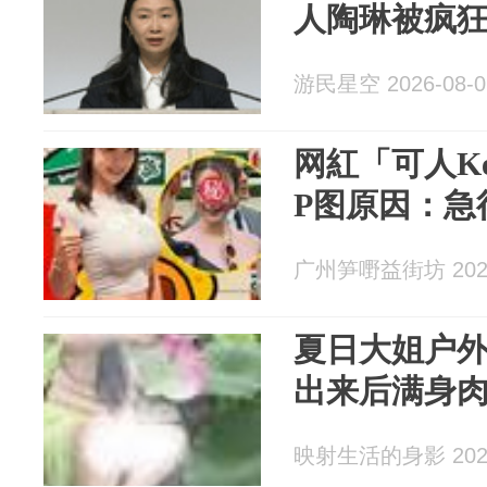
人陶琳被疯狂
游民星空 2026-08-0
网紅「可人Ke
P图原因：急
广州笋嘢益街坊 2026
夏日大姐户
出来后满身
映射生活的身影 2026