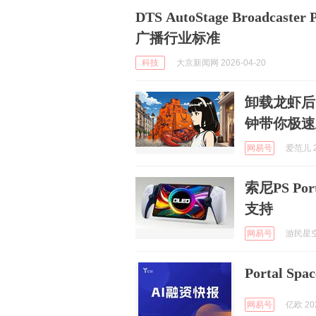
DTS AutoStage Broadca
广播行业标准
科技
大京新闻网 2026-04-20
卸载龙虾后，
钟带你极速
网易号
爱范儿 2
索尼PS P
支持
网易号
游民星空 
Portal S
网易号
亿欧 202