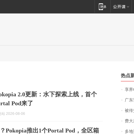
热点
享界
 Pokopia 2.0更新：水下探索上线，首个
广东雷州
tal Pod来了
被传交付严重超
 2026-08-06
费大厨
okopia推出1个Portal Pod，全区箱
多地