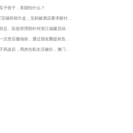
瓜子饺子，美国怕什么？
坏纸巾盒，宝妈被酒店要求赔付924元！三亚一酒店回复：骨瓷定制！网友一查价格，吵翻了
总、应急管理部针对浙江福建启动防汛防台风四级应急响应
撤场前，通过朋友圈提前告知逐一退费，有顾客仅剩1元也全被退回，分文不少；顾客：言而有信，让人感动
风波后，周杰伦私生活被扒，澳门输10亿传闻早已经水落石出