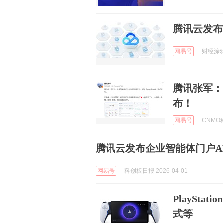
腾讯云发布ADP
网易号
财经涂鸦 
腾讯张军：“龙
布！
网易号
CNMO科
腾讯云发布企业智能体门户ADP Ag
网易号
科创板日报 2026-04-01
PlayStat
式等