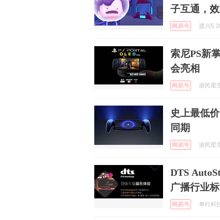
子互通，效
网易号
渡川5 20
索尼PS新掌
会亮相
网易号
游民星空 
史上最低价
同期
网易号
游民星空 
DTS AutoS
广播行业标
网易号
单行科技 