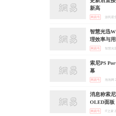
更新后直接
新高
网易号
游民星空 
智慧光迅Wi
理效率与用
网易号
智慧光迅A
索尼PS Po
幕
网易号
泡泡网 2
消息称索尼将为
OLED面板
网易号
IT之家 2