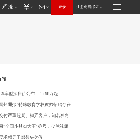
登录
注册免费邮箱
新闻
G9车型预售价公布：43.98万起
通报“特殊教育学校教师招聘存在违规行为”：已启动问责程序 副校长被停职
期、糊弄客户，知名独角兽车企创始人回应：都没证据，将依法采取措施，“本人长期与美国交管局保持沟通，对方表示肯定”
“全国小炒肉大王”称号，仅凭视频评出？中国烹饪协会回应
要求领导干部带头休假