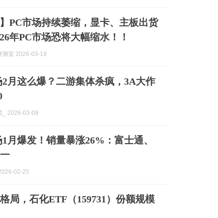
】PC市场持续萎缩，显卡、主板出货
026年PC市场恐将大幅缩水！！
室 2026-03-19
场2月这么爆？二游集体杀疯，3A大作
0
 2026-03-09
场1月爆发！销量暴涨26%：富士通、
第一
026-02-25
局，石化ETF（159731）份额规模