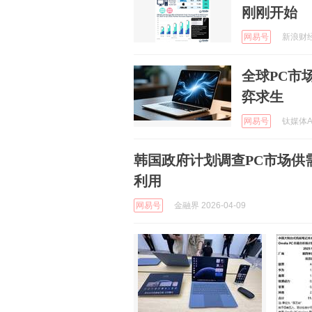
刚刚开始
网易号
新浪财经 
全球PC市
弈求生
网易号
钛媒体AP
韩国政府计划调查PC市场供
利用
网易号
金融界 2026-04-09