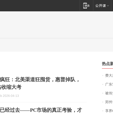
热点
费大厨
疯狂：北美渠道狂囤货，惠普掉队，
广东雷州
临收缩大考
被传交付严重超
b 2026-04-13
郑州一汉堡店
已经过去——PC市场的真正考验，才
享界