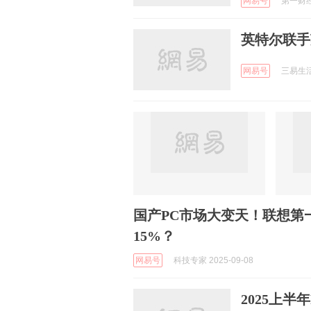
网易号
第一财经资
英特尔联手
网易号
三易生活 
国产PC市场大变天！联想第一
15%？
网易号
科技专家 2025-09-08
2025上半