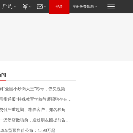
登录
注册免费邮箱
新闻
“全国小炒肉大王”称号，仅凭视频评出？中国烹饪协会回应
通报“特殊教育学校教师招聘存在违规行为”：已启动问责程序 副校长被停职
期、糊弄客户，知名独角兽车企创始人回应：都没证据，将依法采取措施，“本人长期与美国交管局保持沟通，对方表示肯定”
撤场前，通过朋友圈提前告知逐一退费，有顾客仅剩1元也全被退回，分文不少；顾客：言而有信，让人感动
G9车型预售价公布：43.98万起