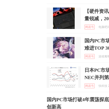
【硬件资讯
量锐减，2
网易号
电脑吧评测
国内PC市
难进TOP 3
网易号
游戏葡萄_
日本PC市
NEC并列
网易号
快科技 2
国内PC市场打破4年震荡探底格
创新高