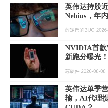
英伟达持股近
Nebius，
薛定谔的BUG 2026-
NVIDIA首款
新跑分曝光
芯硬件 2026-08-08
英伟达单季营
输，AI代理
CUDA？