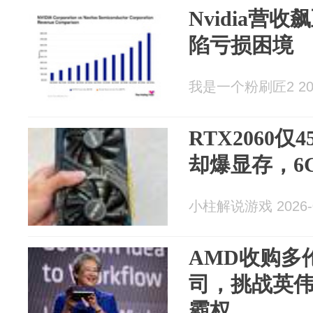
Nvidia营收飙
陷亏损困境
我是一个粉刷匠2 2026
RTX2060仅4
却爆显存，6
小柱解说游戏 2026-0
AMD收购多
司，挑战英伟
霸权