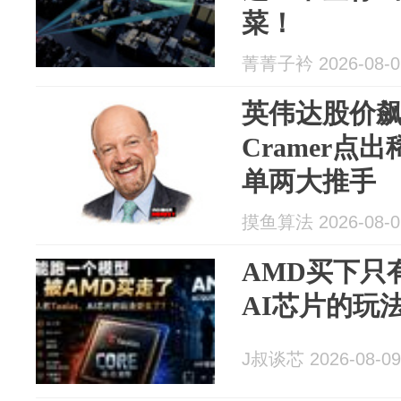
菜！
菁菁子衿 2026-08-0
英伟达股价飙升1
Cramer点
单两大推手
摸鱼算法 2026-08-0
AMD买下只有
AI芯片的玩
J叔谈芯 2026-08-09