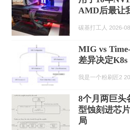
AMD后最让
碳基打工人 2026-08
MIG vs Tim
差异决定K8s
我是一个粉刷匠2 2026
8个月两巨头
型蚀刻进芯
局