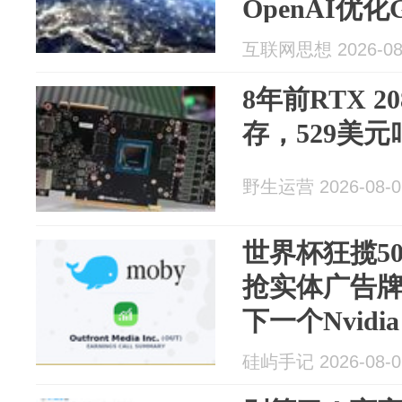
OpenAI优化G
免费用户访问
互联网思想 2026-08
8年前RTX 20
存，529美元叫板
野生运营 2026-08-0
世界杯狂揽50
抢实体广告
下一个Nvidi
硅屿手记 2026-08-0