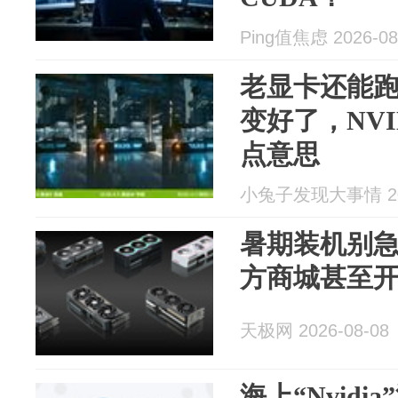
Ping值焦虑 2026-08
老显卡还能
变好了，NV
点意思
小兔子发现大事情 202
暑期装机别急
方商城甚至开
天极网 2026-08-08
海上“Nvid