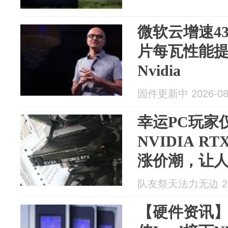
微软云增速4
片每瓦性能提
Nvidia
固件更新中 2026-08
幸运PC玩家
NVIDIA R
涨价潮，让
队友祭天法力无边 202
【硬件资讯