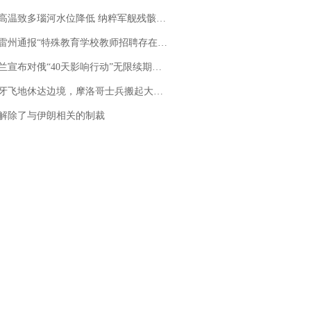
高温致多瑙河水位降低 纳粹军舰残骸重见天日
通报“特殊教育学校教师招聘存在违规行为”：已启动问责程序 副校长被停职
布对俄“40天影响行动”无限续期，7月两国对轰数据均创纪录
休达边境，摩洛哥士兵搬起大石块投向移民引争议，此前一天内数万人从摩洛哥涌入西班牙
解除了与伊朗相关的制裁