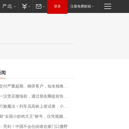
登录
注册免费邮箱
新闻
期、糊弄客户，知名独角兽车企创始人回应：都没证据，将依法采取措施，“本人长期与美国交管局保持沟通，对方表示肯定”
撤场前，通过朋友圈提前告知逐一退费，有顾客仅剩1元也全被退回，分文不少；顾客：言而有信，让人感动
法！列车员高铁上发试卷，小朋友一秒静音，12306回应：列车员个人行为，不是铁路规定
“全国小炒肉大王”称号，仅凭视频评出？中国烹饪协会回应
：亮剑！中国不会任由谁在家门口撒野