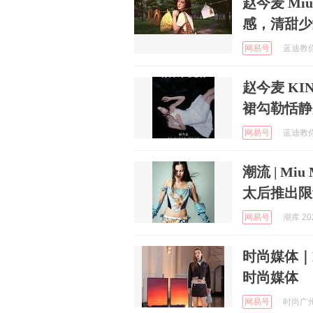
赵今麦 Mi
感，清甜少
网易号
蓝迪教你
赵今麦 KI
裙勾勒恬静
网易号
蓝迪教你
潮流 | Miu
太后推出限
网易号
潮库 202
时尚媒体｜
时尚媒体
网易号
时尚广州 