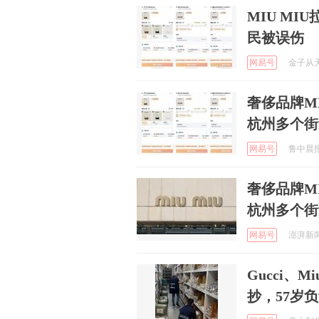
MIU M
民被误伤
网易号
金子从天降
奢侈品牌M
杭州多个街
网易号
鲁中晨报 
奢侈品牌M
杭州多个街
网易号
澎湃新闻 
Gucci、
抄，57岁