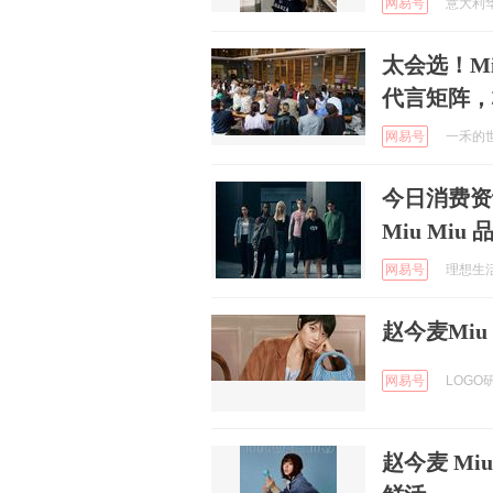
网易号
意大利华人
太会选！Mi
代言矩阵，
网易号
一禾的世界
今日消费资
Miu Miu
网易号
理想生活实
赵今麦Miu
网易号
LOGO研
赵今麦 Mi