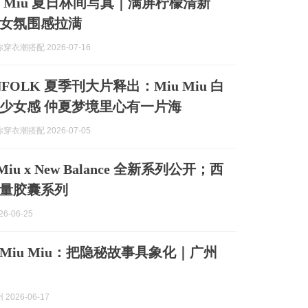
u Miu 夏日林间写真｜满屏柠檬清新
女氛围感拉满
穿衣潮搭配 2026-07-16
NFOLK 夏季刊大片释出：Miu Miu 白
少女感 仲夏梦境里心有一片海
穿衣潮搭配 2026-07-05
 Miu x New Balance 全新系列公开；西
量胶囊系列
6-06-25
Miu Miu：把隐秘故事具象化｜广州
2026-06-17