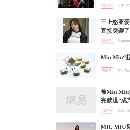
网易号
文汇报 2
三上悠亚爱穿
直接突袭了
网易号
Supre
Miu Mi
网易号
每日经济新
被Miu M
完就退”成
网易号
每日经济新
MIU M