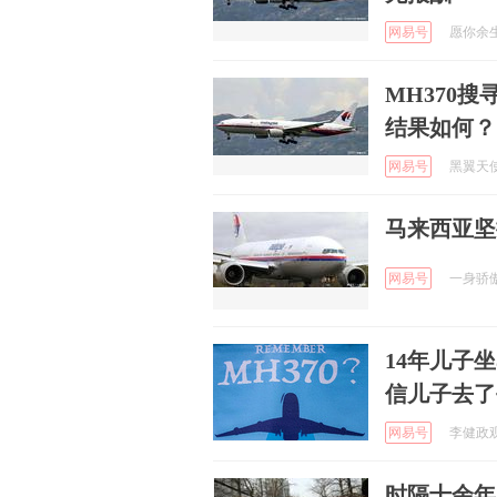
网易号
愿你余生
MH370
结果如何？
网易号
黑翼天使 
马来西亚坚
网易号
一身骄傲 
14年儿子
信儿子去了
网易号
李健政观察
时隔十余年