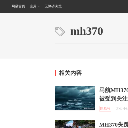
网易首页
应用
无障碍浏览
mh370
相关内容
马航MH3
被受到关注
网易号
无心小姐姐
MH370