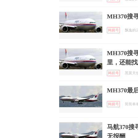
MH370
网易号
飘逸的云朵
MH370
里，还能找
网易号
黑翼天使 
MH370
网易号
简简单单的
马航370
无报酬