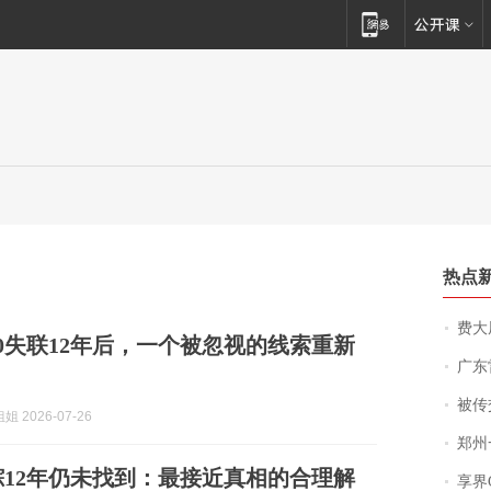
热点
费大厨
70失联12年后，一个被忽视的线索重新
广东雷州
被传交付严重超
 2026-07-26
郑州一汉堡店
失踪12年仍未找到：最接近真相的合理解
享界