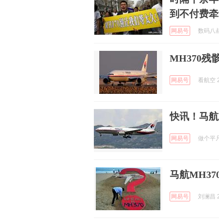
到不付费牵
网易号
数码八叔 
MH370残
网易号
看航空 2
快讯！马航
网易号
做个平凡的
马航MH3
网易号
刘澜昌 2