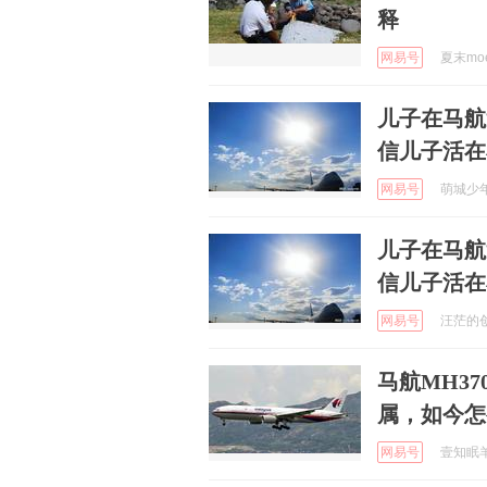
释
网易号
夏末moen
儿子在马航
信儿子活在
网易号
萌城少年强
儿子在马航
信儿子活在
网易号
汪茫的创业
马航MH37
属，如今怎
网易号
壹知眠羊 