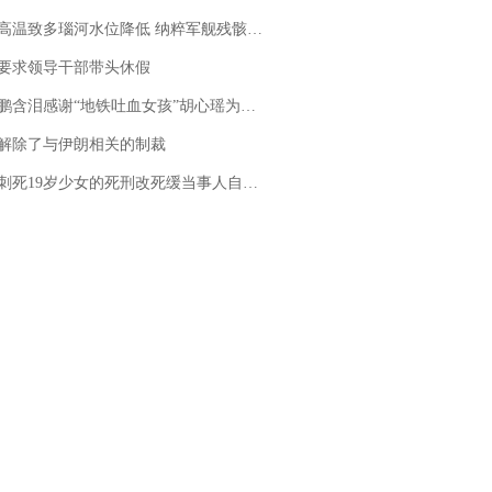
高温致多瑙河水位降低 纳粹军舰残骸重见天日
要求领导干部带头休假
地铁吐血女孩”胡心瑶为嫣然天使捐99999元：这份捐赠太沉重，尊重其捐赠意愿，个人向胡心瑶和她的病友之家各捐赠99999元
解除了与伊朗相关的制裁
19岁少女的死刑改死缓当事人自述：出狱11年间始终刻意躲避被害人家属