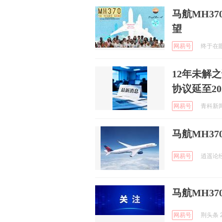
马航MH3
望
网易号
终于在眼泪
12年未解
协议延至20
网易号
青科新闻 
马航MH3
网易号
逍遥论经 
马航MH3
网易号
荆头条 2