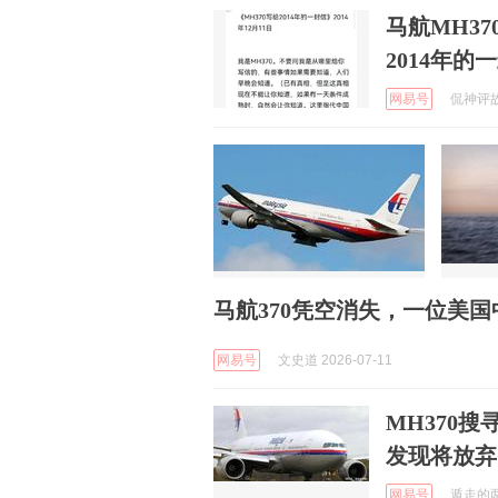
马航MH3
2014年的
网易号
侃神评故事
马航370凭空消失，一位美
网易号
文史道 2026-07-11
MH370
发现将放弃
网易号
遁走的两轮