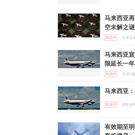
马来西亚再
空未解之谜
网易号
乐界品鉴官
马来西亚宣
限延长一年
网易号
中国V能量
马来西亚：
网易号
观察者网 
有效期至明