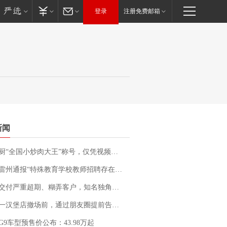
登录
注册免费邮箱
新闻
“全国小炒肉大王”称号，仅凭视频评出？中国烹饪协会回应
通报“特殊教育学校教师招聘存在违规行为”：已启动问责程序 副校长被停职
期、糊弄客户，知名独角兽车企创始人回应：都没证据，将依法采取措施，“本人长期与美国交管局保持沟通，对方表示肯定”
撤场前，通过朋友圈提前告知逐一退费，有顾客仅剩1元也全被退回，分文不少；顾客：言而有信，让人感动
G9车型预售价公布：43.98万起