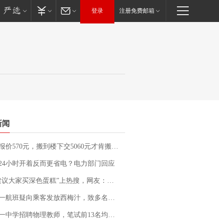
登录
注册免费邮箱
新闻
价570元，搬到楼下交5060元才肯搬上楼！女子傻眼了……
24小时开着反而更省电？电力部门回应
建议大家买深色蛋糕”上热搜，网友：天塌了！
客发放西梅汁，致多名乘客在飞行途中排队上厕所！乘客：机上100多人只有2个厕所；客服回应：并非每架飞机都会发放西梅汁
招聘物理教师，笔试前13名均遭淘汰？教育局：已叫停招聘，成立调查组全面核查