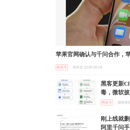
苹果官网确认与千问合作，苹果
网易号
简科技 2026-08-09
黑客更新Cl
毒，微软披
网易号
报错免疫体
刚上线就删
阿里千问手