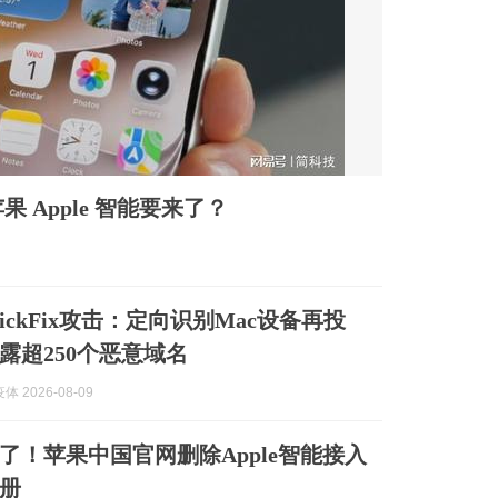
 Apple 智能要来了？
ickFix攻击：定向识别Mac设备再投
露超250个恶意域名
 2026-08-09
了！苹果中国官网删除Apple智能接入
册