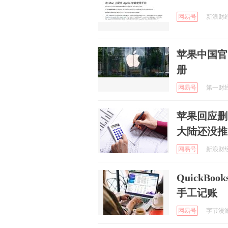
网易号
新浪财经 
苹果中国官
册
网易号
第一财经资
苹果回应删
大陆还没推出
网易号
新浪财经 
QuickBo
手工记账
网易号
字节漫游指