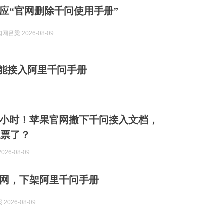
应“官网删除千问使用手册”
吕梁 2026-08-09
智能接入阿里千问手册
4小时！苹果官网撤下千问接入文档，
跳票了？
026-08-09
网，下架阿里千问手册
2026-08-09