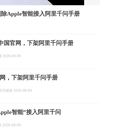
除Apple智能接入阿里千问手册
苹果中国官网，下架阿里千问手册
2026-08-09
网，下架阿里千问手册
济报道 2026-08-09
pple智能”接入阿里千问
2026-08-09