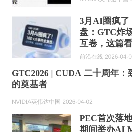
3月AI圈疯了
盘：GTC炸
互卷，这篇
奏 | 前沿在线
前沿在线 2026-04-0
GTC2026 | CUDA 二十周
的奠基者
NVIDIA英伟达中国 2026-04-02
PEC首次落地
期间举办AI 