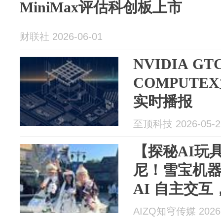
MiniMax评估科创板上市
财联社 2026-06-01
NVIDIA G
COMPUTE
实时播报
至顶科技 2026-05-2
【探秘AI玩具
尼！雪宝机器人
AI 自主交
流
AIZQ知穹传媒 2026-