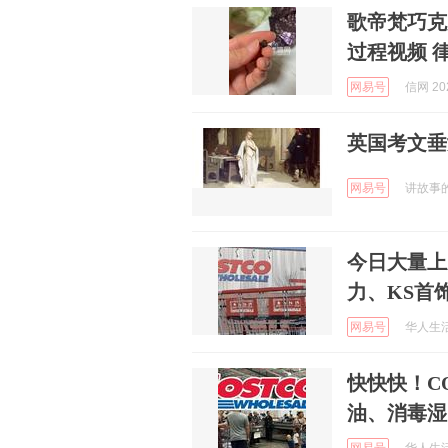
歌帝梵巧克
过程视频 
网易号
信网 202
英国考文垂女
网易号
讲故事的菠
今日大量上新
力、KS首饰
网易号
华人生活网
快快快！C
油、消毒湿