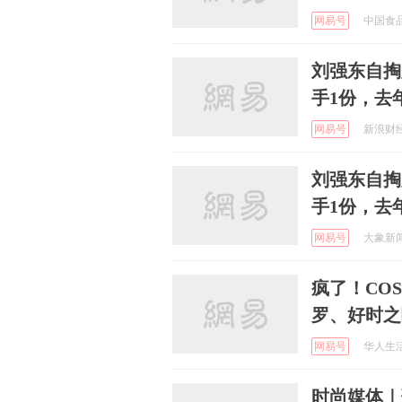
网易号
中国食品安
刘强东自掏
手1份，去
网易号
新浪财经 
刘强东自掏
手1份，去
网易号
大象新闻 
疯了！CO
罗、好时之
网易号
华人生活网
时尚媒体｜