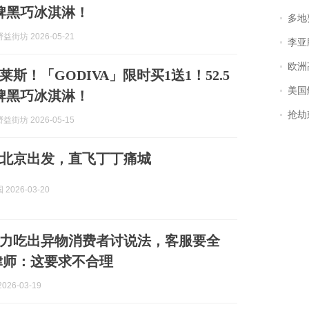
牌黑巧冰淇淋！
多地
街坊 2026-05-21
李亚鹏含泪感谢“
欧洲
斯！「GODIVA」限时买1送1！52.5
美国
牌黑巧冰淇淋！
抢劫刺死
街坊 2026-05-15
北京出发，直飞丁丁痛城
2026-03-20
力吃出异物消费者讨说法，客服要全
律师：这要求不合理
026-03-19