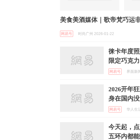
美食美酒媒体｜歌帝梵巧运
网易号
时尚广州 2026-01-22
徕卡年度照
限定巧克力
网易号
界面新闻 
2026开年
身在国内没
网易号
华人生活网
今天起，点
五环内都能