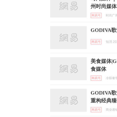
州时尚媒体
网易号
时尚广州 
GODIV
网易号
知消 202
美食媒体|G
食媒体
网易号
冷眼奢华 
GODIV
重构经典臻
网易号
商业透镜 