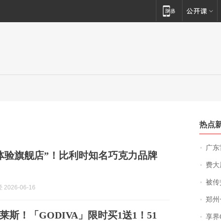
热点
广东雷州
体验旗舰店”！比利时知名巧克力品牌
费大厨
被传交付严重超
2026-06-16
郑州一汉堡店
斯！「GODIVA」限时买1送1！51
享界