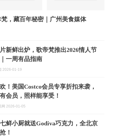
非梵，藏百年秘密｜广州美食媒体
片新鲜出炉，歌帝梵推出2026情人节
｜一周有品指南
2026-01-19
狂欢！美国Costco会员专享折扣来袭，
有会员，照样能享受！
 2026-01-05
七鲜小厨就送Godiva巧克力，全北京
抢！