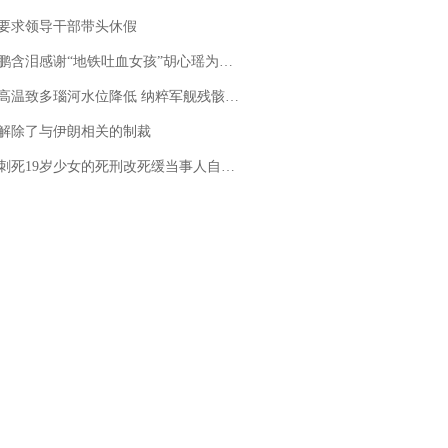
要求领导干部带头休假
地铁吐血女孩”胡心瑶为嫣然天使捐99999元：这份捐赠太沉重，尊重其捐赠意愿，个人向胡心瑶和她的病友之家各捐赠99999元
高温致多瑙河水位降低 纳粹军舰残骸重见天日
解除了与伊朗相关的制裁
19岁少女的死刑改死缓当事人自述：出狱11年间始终刻意躲避被害人家属