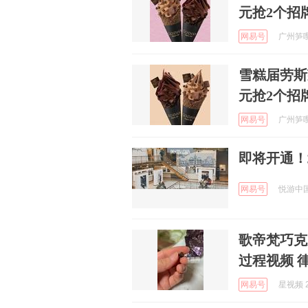
元抢2个招
网易号
广州笋嘢益
雪糕届劳斯莱
元抢2个招
网易号
广州笋嘢益
即将开通！
网易号
悦游中国 
歌帝梵巧克
过程视频 
网易号
星视频 2