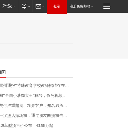
登录
注册免费邮箱
新闻
通报“特殊教育学校教师招聘存在违规行为”：已启动问责程序 副校长被停职
“全国小炒肉大王”称号，仅凭视频评出？中国烹饪协会回应
期、糊弄客户，知名独角兽车企创始人回应：都没证据，将依法采取措施，“本人长期与美国交管局保持沟通，对方表示肯定”
撤场前，通过朋友圈提前告知逐一退费，有顾客仅剩1元也全被退回，分文不少；顾客：言而有信，让人感动
G9车型预售价公布：43.98万起