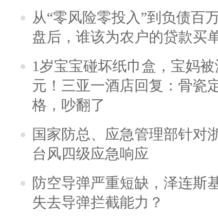
从“零风险零投入”到负债百
盘后，谁该为农户的贷款买
1岁宝宝碰坏纸巾盒，宝妈被酒
元！三亚一酒店回复：骨瓷
格，吵翻了
国家防总、应急管理部针对
台风四级应急响应
防空导弹严重短缺，泽连斯
失去导弹拦截能力？