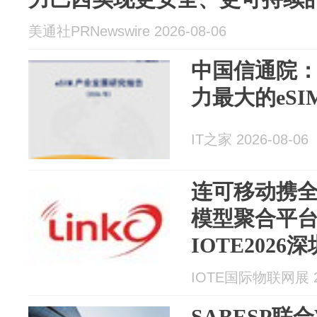
美通社PRNewswire 2026-08-06
中国信通院
力最大的eSI
IT之家 2026-08-06
连可移动携全
模型聚合平
IOTE202
相约8月展会1
IOTE国际物联网展 20
SABESP联合