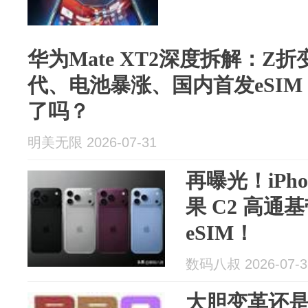
华为Mate XT2深度拆解：Z
代、电池暴涨、国内首发eSI
了吗？
明美无限 2026-07-31
再曝光！iPho
果 C2 高通
eSIM！
数码八叔 2026-07-3
大胆变革还