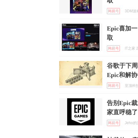
取
网易号
3DM游戏
Epic喜
取
网易号
IT之家 2
谷歌于下周在
Epic和解
网易号
至顶科技 
告别Epi
家直呼稳了
网易号
Jeho的