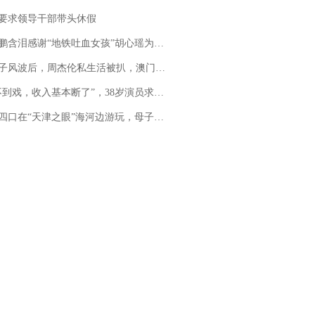
要求领导干部带头休假
地铁吐血女孩”胡心瑶为嫣然天使捐99999元：这份捐赠太沉重，尊重其捐赠意愿，个人向胡心瑶和她的病友之家各捐赠99999元
风波后，周杰伦私生活被扒，澳门输10亿传闻早已经水落石出
，收入基本断了”，38岁演员求职景区NPC：工作量断崖式下跌，留给我试错的时间不多了
四口在“天津之眼”海河边游玩，母子俩不幸溺亡