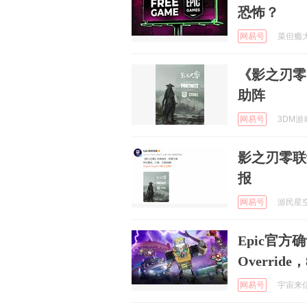
恐怖？
网易号
菜但瘾大第
《影之刃零
助阵
网易号
3DM游戏
影之刃零联
报
网易号
游民星空 
Epic官
Overrid
网易号
宇宙来信发