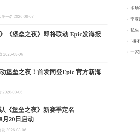
多地
一名 2026-08-07
李亚鹏含泪感谢“
私生子
》《堡垒之夜》即将联动 Epic发海报
“接不到戏
一家
 2026-08-06
动堡垒之夜！首发同登Epic 官方新海
2026-08-06
方确认《堡垒之夜》新赛季定名
e，8月20日启动
 2026-08-06