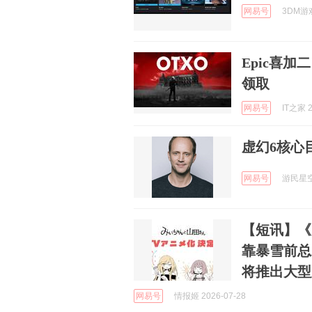
网易号
3DM游戏
Epic喜
领取
网易号
IT之家 2
虚幻6核心
网易号
游民星空 
【短讯】《
靠暴雪前总
将推出大型
网易号
情报姬 2026-07-28