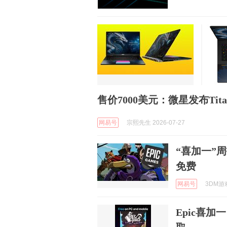
售价7000美元：微星发布Titan
网易号
宗熙先生 2026-07-27
“喜加一”周报
免费
网易号
3DM游戏
Epic喜