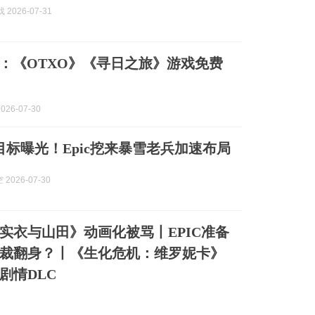
 2026-07-31
加二：《OTXO》《寻日之旅》游戏免费
026-07-30
目标曝光！Epic挖来暴雪老兵加速布局
2026-07-30
实衣与山田》动画化被骂丨EPIC准备
裁翻身？丨《生化危机：维罗妮卡》
剧情DLC