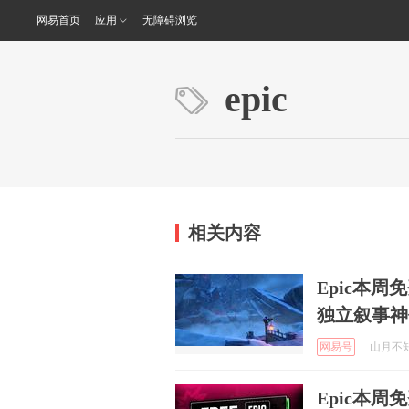
网易首页
应用
无障碍浏览
epic
相关内容
Epic本周
独立叙事神
网易号
山月不知2
Epic本