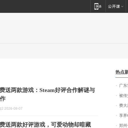
热点
广东雷州
免费送两款游戏：Steam好评合作解谜与
被传交付严重超
作
费大厨
 2026-08-07
享界
周免费送两款好评游戏，可爱动物却暗藏
郑州一汉堡店