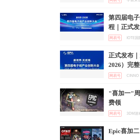
网易号
宇宙来信发
第四届电子纸
程｜正式发
网易号
IOTE国
正式发布｜
2026）完
网易号
CINNO 
"喜加一"周
费领
网易号
3DM游戏
Epic喜