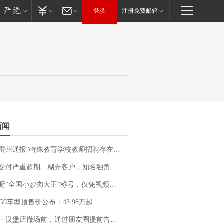
登录
注册免费邮箱
新闻
通报“特殊教育学校教师招聘存在违规行为”：已启动问责程序 副校长被停职
期、糊弄客户，知名独角兽车企创始人回应：都没证据，将依法采取措施，“本人长期与美国交管局保持沟通，对方表示肯定”
“全国小炒肉大王”称号，仅凭视频评出？中国烹饪协会回应
G9车型预售价公布：43.98万起
撤场前，通过朋友圈提前告知逐一退费，有顾客仅剩1元也全被退回，分文不少；顾客：言而有信，让人感动