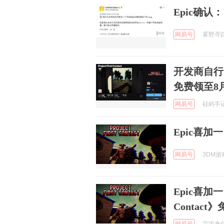
Epic确
网易号
雾野寻踪2
开发商自行限免：
免费领至8月
网易号
硅屿手记 
Epic喜
网易号
3DM游戏
Epic喜加一
Contac