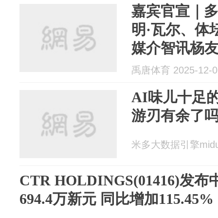
嘉宾官宣｜
明·瓦尔、体
媒介智讯杨
讨论
禹唐体育 2025-12-0
AI味儿十足
游刃有余了吗？
米多大数据引擎miduo 
CTR HOLDINGS(01416)
694.4万新元 同比增加115.45%