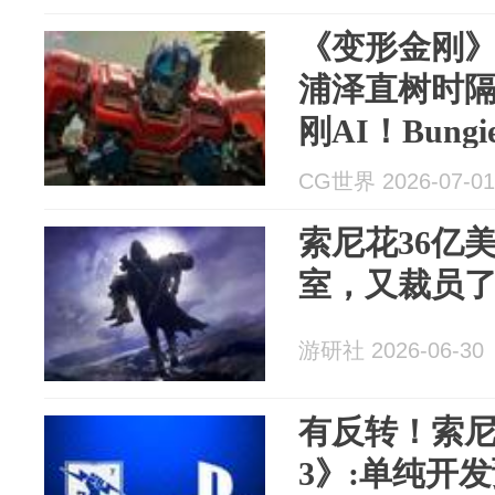
《变形金刚
浦泽直树时
刚AI！Bun
掉“亲爹”创
CG世界 2026-07-01
索尼花36亿
室，又裁员
游研社 2026-06-30
有反转！索
3》:单纯开