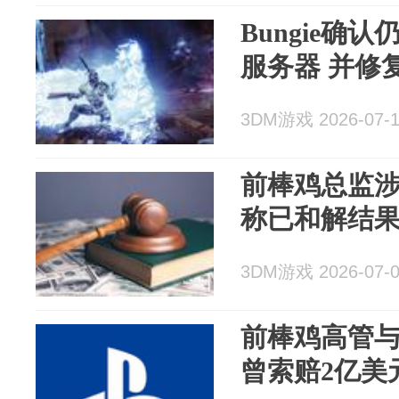
Bungie确
服务器 并修
3DM游戏 2026-07-
前棒鸡总监
称已和解结
3DM游戏 2026-07-
前棒鸡高管
曾索赔2亿美