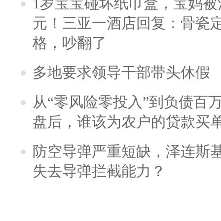
1岁宝宝碰坏纸巾盒，宝妈被酒
元！三亚一酒店回复：骨瓷
格，吵翻了
多地要求领导干部带头休假
从“零风险零投入”到负债百
盘后，谁该为农户的贷款买
防空导弹严重短缺，泽连斯
失去导弹拦截能力？