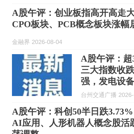
车、保险、
A股午评：创业板指高开高走大涨
CPO板块、PCB概念板块涨幅
金融界 2026-08-04
A股午评：超
三大指数收
强，发电设
半导体设备
台州交通广播 2026-0
脑硬件、贵
A股午评：科创50半日跌3.7
AI应用、人形机器人概念股活