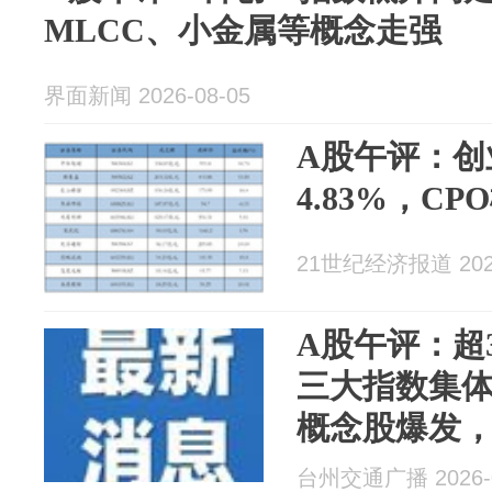
MLCC、小金属等概念走强
界面新闻 2026-08-05
A股午评：创
4.83%，C
21世纪经济报道 2026
A股午评：超
三大指数集体
概念股爆发
联网、半导
台州交通广播 2026-0