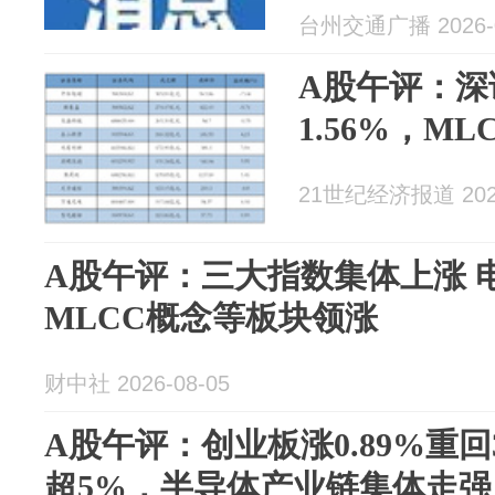
电脑硬件、
台州交通广播 2026-0
信设备、酒
A股午评：深
1.56%，M
21世纪经济报道 2026
A股午评：三大指数集体上涨 
MLCC概念等板块领涨
财中社 2026-08-05
A股午评：创业板涨0.89%重回3
超5%，半导体产业链集体走