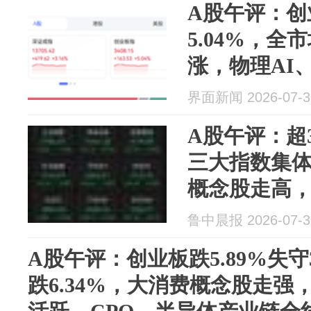
A股午评：创
5.04%，全
涨，物理AI
概念走强
界面新闻 2026-07-3
A股午评：超
三大指数集
概念股走高
涨；CPO、
鲁中晨报 2026-07-3
信设备、半
A股午评：创业板跌5.89%失守3
跌6.34%，大消费概念股走强