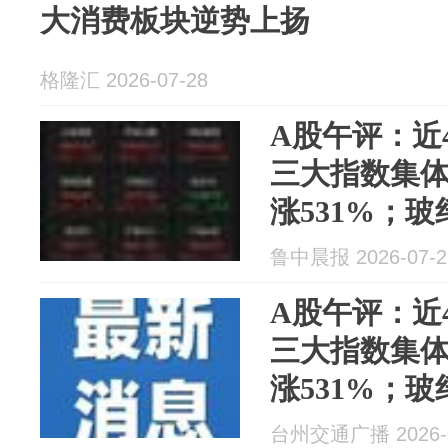
大消费板块逆势上扬
格隆汇 2026-07-28
A股午评：近
三大指数集
涨531%；
念股走高，
鲁中晨报 2026-07-2
气、半导体
A股午评：近
三大指数集
涨531%；
念股走高，
台州交通广播 2026-0