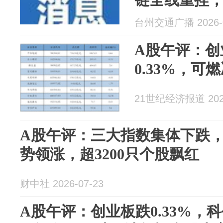
跌；锂矿概
台州交通广播 2026-0
设备、贵金
A股午评：创
0.33%，
21世纪经济报道 2026
A股午评：三大指数集体下跌
势领涨，超3200只个股飘红
财中社 2026-07-23
A股午评：创业板跌0.33%，科创