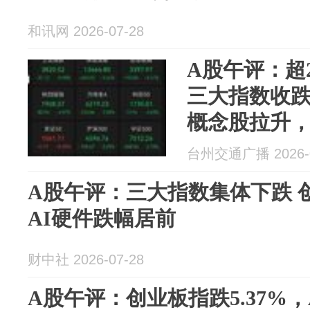
和讯网 2026-07-28
A股午评：超
三大指数收
概念股拉升
涨；CPO、
台州交通广播 2026-0
设备、半导
A股午评：三大指数集体下跌 创
AI硬件跌幅居前
财中社 2026-07-28
A股午评：创业板指跌5.37%