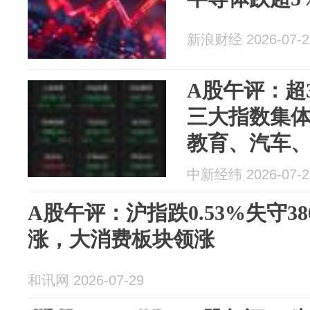
新浪财经 2026-07-2
A股午评：超
三大指数集
教育、汽车、
芯片股走低
中新经纬 2026-07-2
大跌
A股午评：沪指跌0.53%失守38
涨，大消费板块领涨
和讯网 2026-07-29