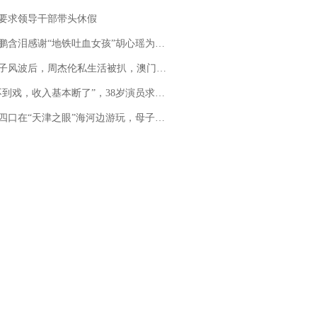
要求领导干部带头休假
地铁吐血女孩”胡心瑶为嫣然天使捐99999元：这份捐赠太沉重，尊重其捐赠意愿，个人向胡心瑶和她的病友之家各捐赠99999元
风波后，周杰伦私生活被扒，澳门输10亿传闻早已经水落石出
，收入基本断了”，38岁演员求职景区NPC：工作量断崖式下跌，留给我试错的时间不多了
四口在“天津之眼”海河边游玩，母子俩不幸溺亡