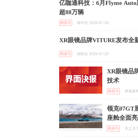
亿咖通科技：6月Flyme Au
超88万辆
网易号
财中社 2026-07-20
XR眼镜品牌VITURE发布全新Au
网易号
财联社 2026-07-20
XR眼镜品牌V
技术
网易号
界面新闻 
领克07GT展
座舱全面亮
网易号
车之天下 