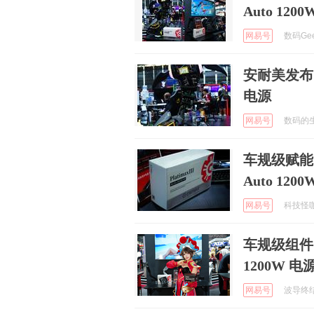
Auto 12
网易号
数码Geek
安耐美发布 Pl
电源
网易号
数码的生活
车规级赋能 P
Auto 12
网易号
科技怪咖谈
车规级组件！安
1200W 电
网易号
波导终结者