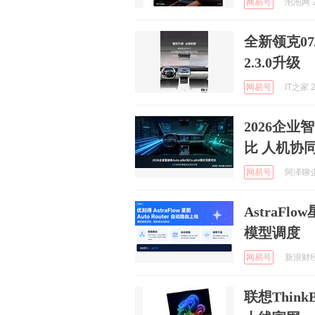
网易号
泡泡网 2
全新领克07/0
2.3.0升级
网易号
IT之家 2
2026企业智
比 人机协
网易号
阿泽聊企智
AstraFl
模型调度
网易号
新浪财经 
联想ThinkB