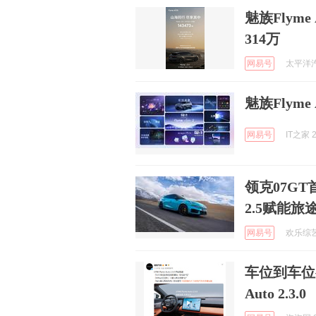
魅族Flym
314万
网易号
太平洋汽车
魅族Flym
网易号
IT之家 2
领克07GT首
2.5赋能旅
网易号
欢乐综艺人
车位到车位
Auto 2.3.0