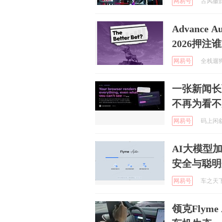
网易号
古风徽韵 
Advance
2026押注
网易号
全栈遛狗员
一张新闻长页
不再为看不
网易号
码上闲叙 
AI大模型加持，
安全与聪明
网易号
车之天下 
领克Flym