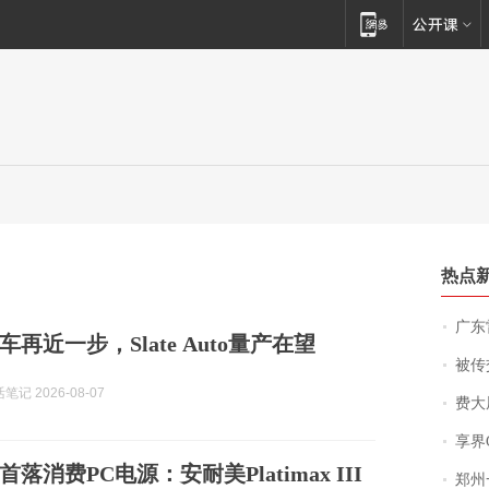
热点
广东雷州
再近一步，Slate Auto量产在望
被传交付严重超
记 2026-08-07
费大厨
享界
落消费PC电源：安耐美Platimax III
郑州一汉堡店