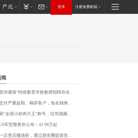
登录
注册免费邮箱
新闻
通报“特殊教育学校教师招聘存在违规行为”：已启动问责程序 副校长被停职
期、糊弄客户，知名独角兽车企创始人回应：都没证据，将依法采取措施，“本人长期与美国交管局保持沟通，对方表示肯定”
“全国小炒肉大王”称号，仅凭视频评出？中国烹饪协会回应
G9车型预售价公布：43.98万起
撤场前，通过朋友圈提前告知逐一退费，有顾客仅剩1元也全被退回，分文不少；顾客：言而有信，让人感动