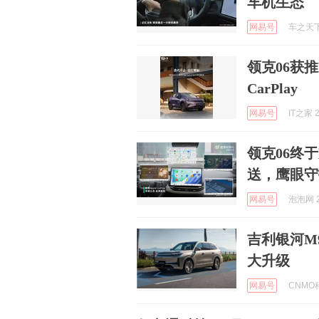
车机生态
网易号
车之天下 
领克06获推L
CarPlay
网易号
IT之家 2
领克06终于支持
送，鹰眼守
网易号
泡泡网 2
吉利银河M9 
大升级
网易号
CNMO科