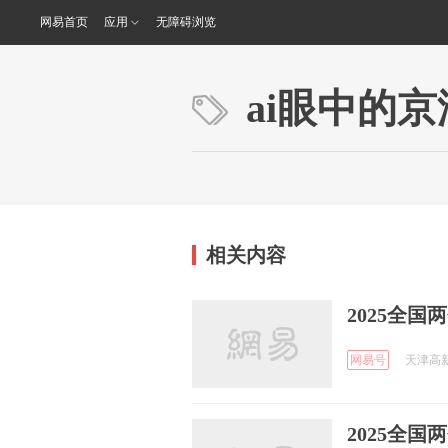
网易首页
应用
无障碍浏览
ai眼中的
相关内容
2025全国
网易号
天津高新区
2025全国