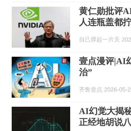
黄仁勋批评A
人连瓶盖都
自己撑起一片天 2026
壹点漫评|A
治”
齐鲁壹点 2026-05-2
AI幻觉大揭
正经地胡说