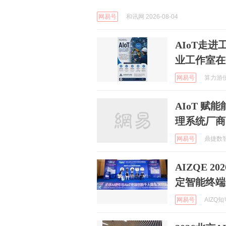
网易号
和讯网 2026-08-04
AIoT走
业工作室在
网易号
算力游侠 
AIoT 
理系统厂商
网易号
鼎捷数智 
AIZQE 
定智能终端
网易号
AIZQ知