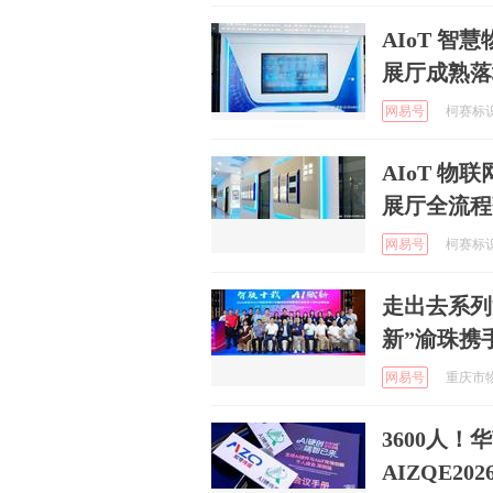
AIoT 
展厅成熟落
网易号
柯赛标识C
AIoT 
展厅全流程
网易号
柯赛标识C
走出去系列
新”渝珠携
网易号
重庆市物
3600人
AIZQE2