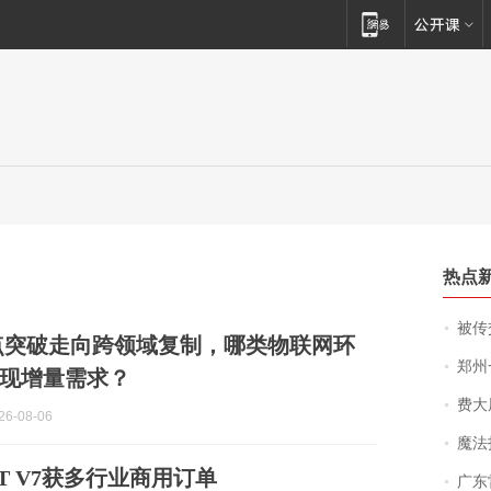
热点
被传交付严重超
单点突破走向跨领域复制，哪类物联网环
郑州一汉堡店
现增量需求？
费大厨
6-08-06
魔法打败魔
T V7获多行业商用订单
广东雷州