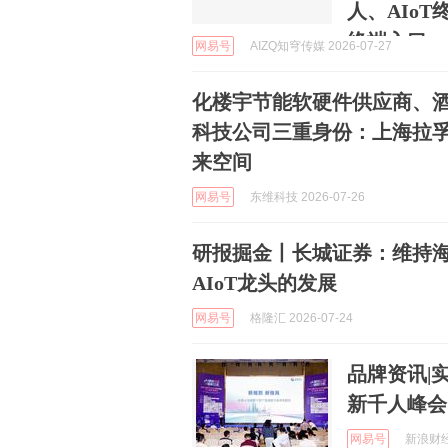
人、AIo
终端入口
网易号
AIZQ知穹传媒 2026-07-27
化楼宇节能软硬件供应商、酒
科技公司三重身份：上海拉
来空间
网易号
东维科技 2026-07-26
研报掘金丨长城证券：维持海
AIoT龙头的发展
网易号
格隆汇 2026-07-24
品牌资讯|
新千人峰会
网易号
新浪财经 