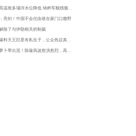
高温致多瑙河水位降低 纳粹军舰残骸重见天日
：亮剑！中国不会任由谁在家门口撒野
解除了与伊朗相关的制裁
料天王巨星有私生子，公众热议真假难辨，实锤何时到来？
卜带出泥！陈璇风波愈演愈烈，高晓松、张铁林也被“揪出”