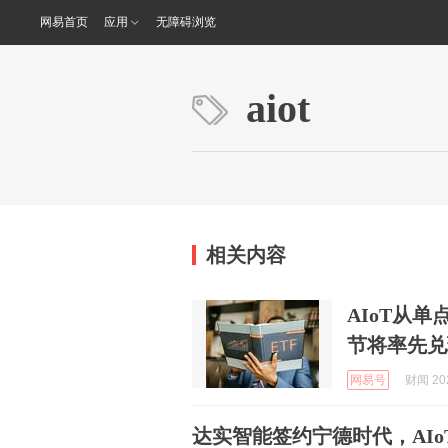
网易首页
应用
无障碍浏览
aiot
相关内容
AIoT从
节将率先兑
网易号
财闻 202
达实智能签约宁德时代，AIo