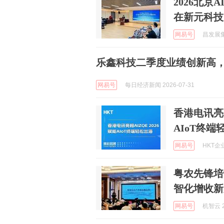
2026北
在新元科技
网易号
昌发展集团
乐鑫科技二季度业绩创新高，
网易号
每日经济新闻 2026-07-31
香港电讯亮相
AIoT终端
网易号
HKT企业
粤农先锋培
智化增收新
网易号
机智云 2