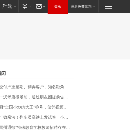
登录
注册免费邮箱
新闻
期、糊弄客户，知名独角兽车企创始人回应：都没证据，将依法采取措施，“本人长期与美国交管局保持沟通，对方表示肯定”
撤场前，通过朋友圈提前告知逐一退费，有顾客仅剩1元也全被退回，分文不少；顾客：言而有信，让人感动
“全国小炒肉大王”称号，仅凭视频评出？中国烹饪协会回应
法！列车员高铁上发试卷，小朋友一秒静音，12306回应：列车员个人行为，不是铁路规定
通报“特殊教育学校教师招聘存在违规行为”：已启动问责程序 副校长被停职