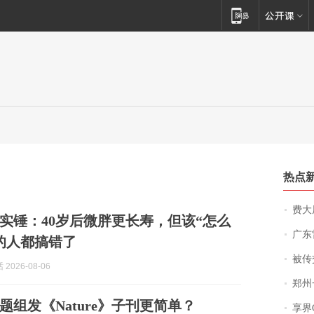
热点
费大厨
e》实锤：40岁后微胖更长寿，但该“怎么
广东雷州
%的人都搞错了
被传交付严重超
2026-08-06
郑州一汉堡店
题组发《Nature》子刊更简单？
享界