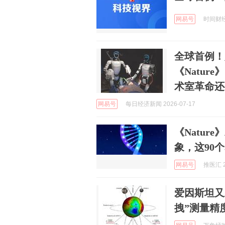
网易号
时间财经 
全球首例！
《Natu
术室革命还
网易号
每日经济新闻 2026-07-17
《Natur
象，这90
网易号
推医汇 2
爱因斯坦又
拽”测量精