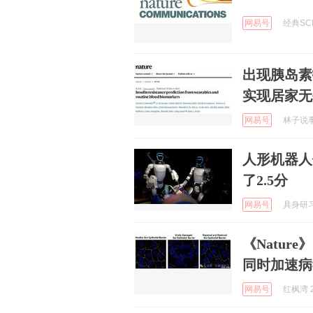
网易号
经典SCI
出现胰岛素
实现居家无
网易号
林子说事 
人形机器人
了2.5分
网易号
具身研习社
《Natur
同时加速病
网易号
红枫湾 2