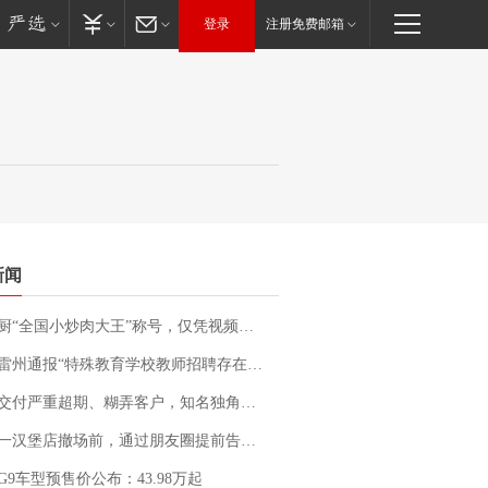
登录
注册免费邮箱
新闻
“全国小炒肉大王”称号，仅凭视频评出？中国烹饪协会回应
通报“特殊教育学校教师招聘存在违规行为”：已启动问责程序 副校长被停职
期、糊弄客户，知名独角兽车企创始人回应：都没证据，将依法采取措施，“本人长期与美国交管局保持沟通，对方表示肯定”
撤场前，通过朋友圈提前告知逐一退费，有顾客仅剩1元也全被退回，分文不少；顾客：言而有信，让人感动
G9车型预售价公布：43.98万起