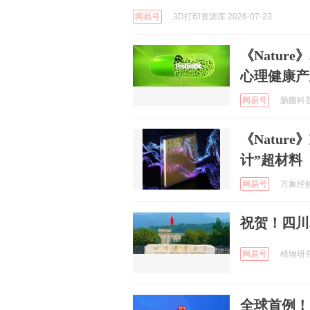
网易号
3D打印资源库 2026-07-23
《Natu
心理健康产
网易号
肠菌科普 
《Natu
计”超材料
网易号
万象经验 
祝贺！四川
网易号
植物研究进
全球首例！