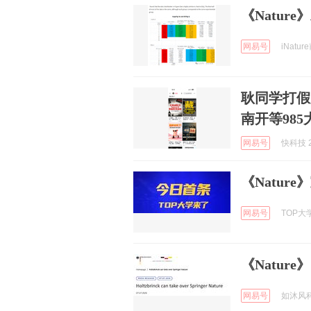
《Natur
网易号
iNatur
耿同学打假质
南开等985
网易号
快科技 2
《Natur
网易号
TOP大学
《Natur
网易号
如沐风科研