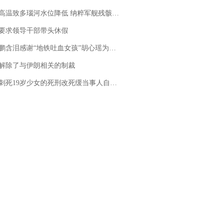
高温致多瑙河水位降低 纳粹军舰残骸重见天日
要求领导干部带头休假
地铁吐血女孩”胡心瑶为嫣然天使捐99999元：这份捐赠太沉重，尊重其捐赠意愿，个人向胡心瑶和她的病友之家各捐赠99999元
解除了与伊朗相关的制裁
19岁少女的死刑改死缓当事人自述：出狱11年间始终刻意躲避被害人家属