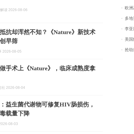
欧洲
解读 2026-08-06
多地
李亚鹏含泪感谢“
抵抗却浑然不知？《Nature》新技术
美国
创早筛
抢劫刺死
2026-08-05
做手术上《Nature》，临床成熟度拿
 2026-08-04
e》：益生菌代谢物可修复HIV肠损伤，
毒载量下降
026-08-03