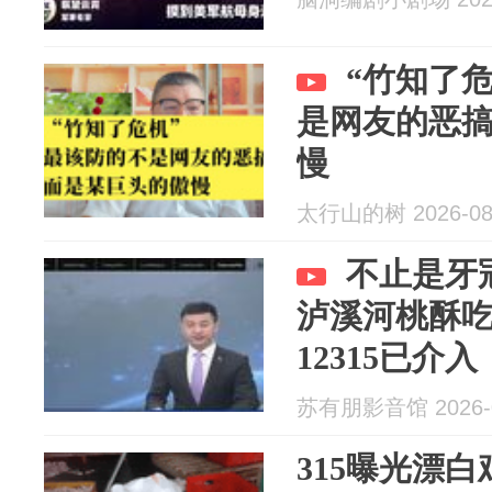
“竹知了
是网友的恶
慢
太行山的树 2026-08
不止是牙
泸溪河桃酥
12315已介入
苏有朋影音馆 2026-0
315曝光漂