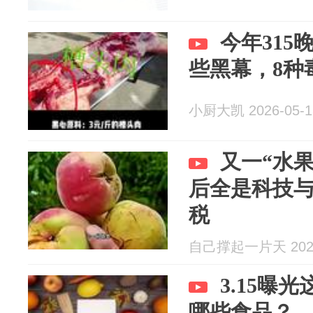
今年31
些黑幕，8种
小厨大凯 2026-05-1
又一“水
后全是科技
税
自己撑起一片天 2026
3.15曝
哪些食品？