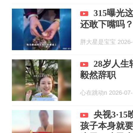
315曝光
还敢下嘴吗
胖大星是宝宝 2026-0
28岁人
毅然辞职
心在跳动n 2026-07-
央视3·1
孩子本身就