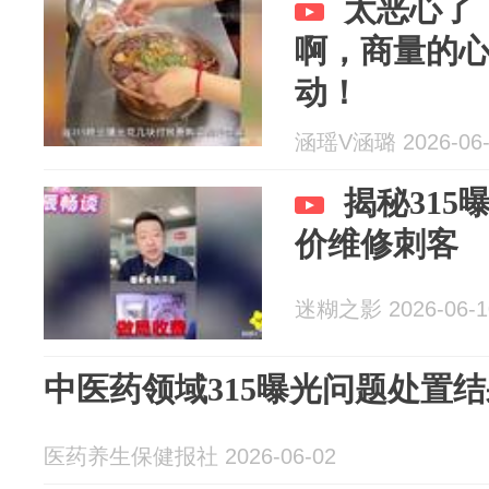
太恶心了
啊，商量的心
动！
涵瑶V涵璐 2026-06-
揭秘31
价维修刺客
迷糊之影 2026-06-1
中医药领域315曝光问题处置
医药养生保健报社 2026-06-02