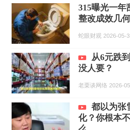
315曝光一
整改成效几
蛇眼财观 2026-05-3
从6元跌
没人要？
老栗谈网络 2026-05
都以为张
化？你根本
么