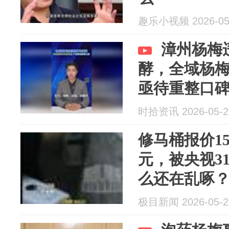
趣乐小视频 2026-05
漳州杨梅
酵，全域杨
亟待重整口
时拾资讯 2026-05-2
修马桶报价15
元，被央视3
么还在乱啄
极目新闻 2026-05-2