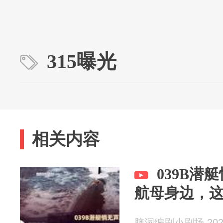
315曝光
相关内容
039B潜
航母身边，
脑洞编剧小剧场 2026