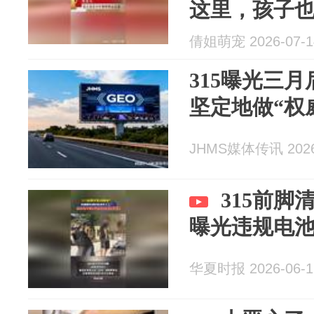
这里，孩子
倩姐萌宠 2026-07-1
315曝光三
坚定地做“权
JHMS媒体传讯 2026
315前
曝光违规电
华夏时报 2026-06-1