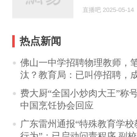
直播吧 2025-05-14
热点新闻
佛山一中学招聘物理教师，笔
汰？教育局：已叫停招聘，
费大厨“全国小炒肉大王”称
中国烹饪协会回应
广东雷州通报“特殊教育学校
行为”：已启动问责程序 副