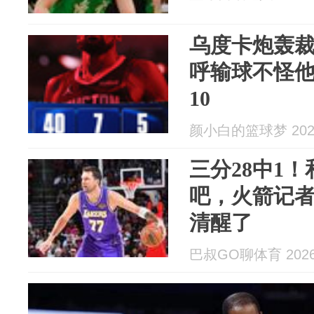
乌度卡炮轰
呼输球不怪他
10
颜小白的篮球梦 2026
三分28中1
吧，火箭记
清醒了
巴叔GO聊体育 2026-