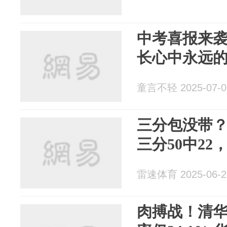
中考喜报来
长心中永远的
童言不轻 2025-07-0
三分包没带
三分50中22
雷速体育 2025-06-2
肉搏战！清华