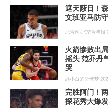
遮天蔽日！
文班亚马防守下
北青网-北京青年报 20
火箭惨败出
摇头 范乔丹气
哭
颜小白的篮球梦 2026
完胜阿门！两
探花秀大爆