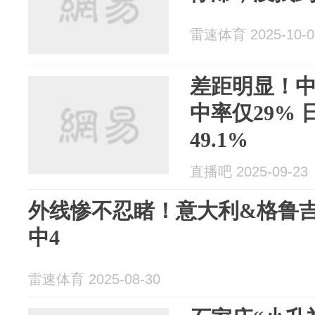
雷速体育 2025-10-0
差距明显！中
中率仅29% 
49.1%
直播吧 2025-09-23
外线惨不忍睹！意大利&格鲁吉
中4
雷速体育 2025-08-30