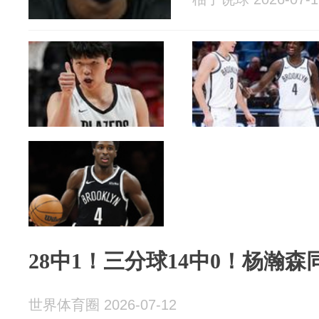
28中1！三分球14中0！杨瀚森
世界体育圈 2026-07-12