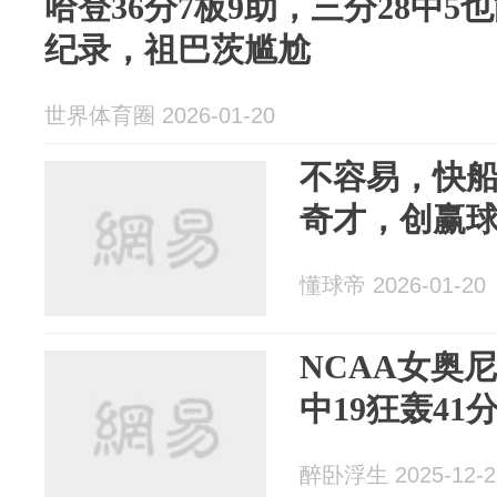
哈登36分7板9助，三分28中
纪录，祖巴茨尴尬
世界体育圈 2026-01-20
不容易，快船
奇才，创赢
懂球帝 2026-01-20
NCAA女奥尼
中19狂轰41
醉卧浮生 2025-12-2