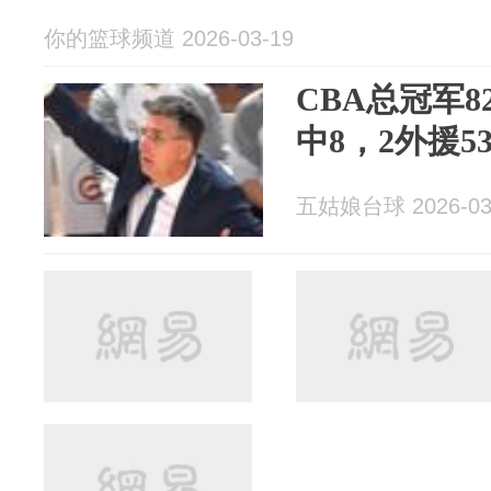
你的篮球频道 2026-03-19
CBA总冠军8
中8，2外援5
五姑娘台球 2026-03