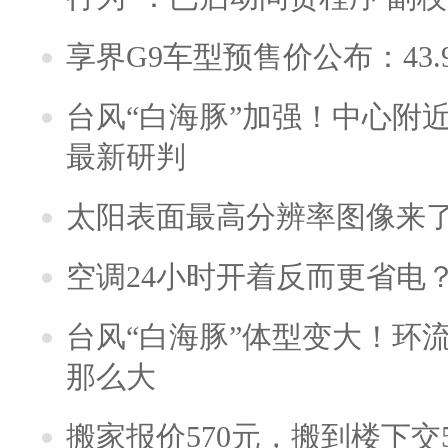
享界G9车型预售价公布：43.
台风“白海豚”加强！中心附近
最新研判
太阳表面最高分辨率图像来
空调24小时开着反而更省电
台风“白海豚”体型变大！环流
那么大
搬家报价570元，搬到楼下交5