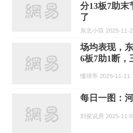
分13板7助末
了
东北小琼 2025-11-2
场均表现，东契
6板7助1断，
懂球帝 2025-11-11
每日一图：
刘俊说房 2025-11-0