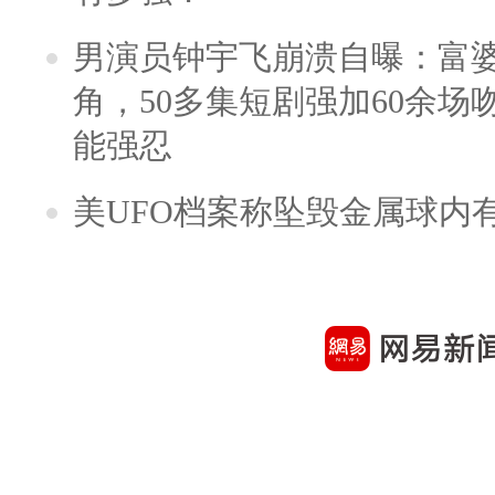
男演员钟宇飞崩溃自曝：富
角，50多集短剧强加60余场吻戏
能强忍
美UFO档案称坠毁金属球内