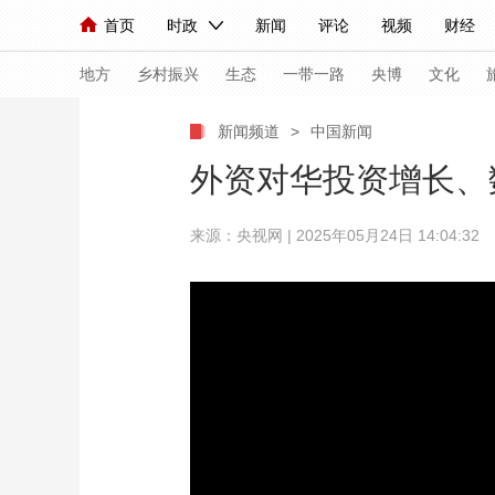
首页
时政
新闻
评论
视频
财经
人民领袖习近平
直播
海外频道
片库
iPanda
栏目大全
联播+
English
中国领导人
节目单
Монгол
听音
央视快评
微视频
习
地方
乡村振兴
生态
一带一路
央博
文化
新闻频道
>
中国新闻
总台春晚
网络春晚
共产党员网
秧纪录
外资对华投资增长、
来源：央视网 | 2025年05月24日 14:04:32
新闻
国内
国际
评论
经济
军事
人民领袖习近平
联播+
热解读
天天学习
视频
小央视频
小央直播
直播中国
熊猫
现场
前线
比划
快看
蓝海中国
新兵
体育
直播
竞猜
2026年世界杯
2026
VIP会员
CCTV奥林匹克频道
生活体育大会