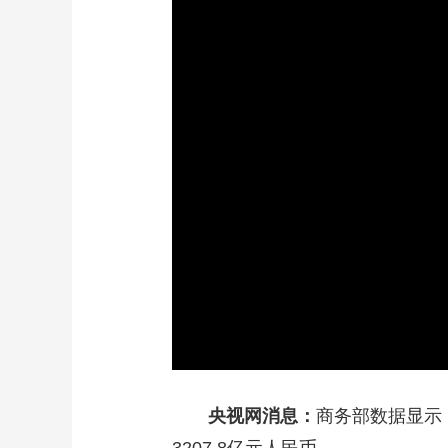
财经
教育
乡村振兴
生态环境
一带一路
大国智造
大国展会
大国保险
云顶对话
CCTV.节目官网
直播
节目单
栏目
片库
央视网消息：
商务部数据显示，