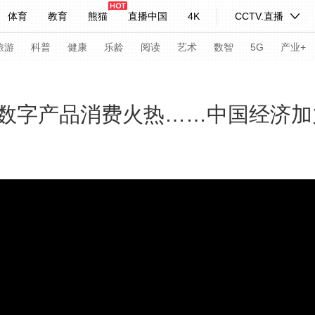
体育
教育
熊猫
直播中国
4K
CCTV.直播
式妙语
主持人
下载央视影音
热解读
天天学习
旅游
科普
健康
乐龄
阅读
艺术
数智
5G
产业+
纪录片网
国家大剧院
大型活动
数字产品消费火热……中国经济加
科技
法治
文娱
人物
公益
图片
习式妙语
央视快评
央视网评
光华锐评
锋面
频道
VR/AR
4K专区
全景新闻
请入列
人生第一次
人生第二次
年冬奥会
CBA
NBA
中超
国足
国际足球
网球
综
体育江湖
文化体育
冰雪道路
足球道路