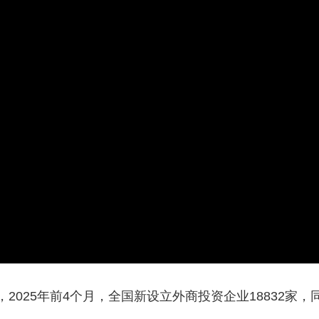
央博
非遗
文化
旅游
科普
健康
乐龄
阅读
云起
超级工厂
智敬中国
全民健康
颜选攻略
海洋
热播榜
总台企业白名单
2025年前4个月，全国新设立外商投资企业18832家，