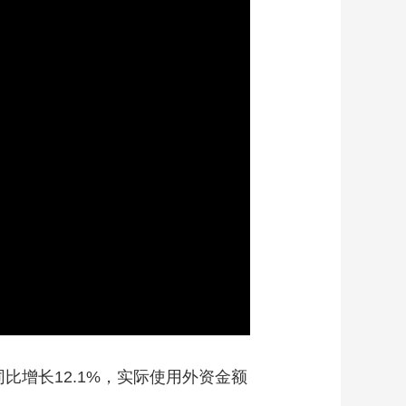
艺术
汽车
数智
5G
产业+
时尚
天气
才艺
网展
央央好物
同比增长12.1%，实际使用外资金额