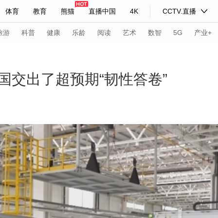
体育
教育
熊猫
直播中国
4K
CCTV.直播
式妙语
主持人
下载央视影音
热解读
天天学习
旅游
科普
健康
乐龄
阅读
艺术
数智
5G
产业+
纪录片网
国家大剧院
大型活动
国交出了超预期“韧性答卷”
科技
法治
文娱
人物
公益
图片
习式妙语
央视快评
央视网评
光华锐评
锋面
频道
VR/AR
4K专区
全景新闻
请入列
人生第一次
人生第二次
年冬奥会
CBA
NBA
中超
国足
国际足球
网球
综
体育江湖
文化体育
冰雪道路
足球道路