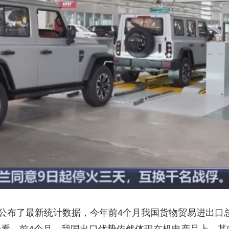
央博
非遗
文化
旅游
科普
健康
乐龄
阅读
云起
超级工厂
智敬中国
全民健康
颜选攻略
海洋
收视榜
总台企业白名单
公布了最新统计数据，今年前4个月我国货物贸易进出口总值1