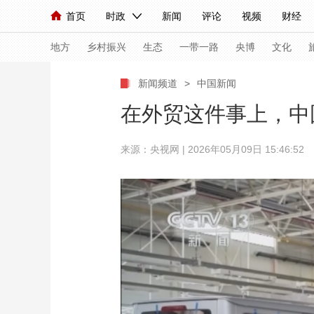
首页
时政
新闻
评论
视频
财经
人民领袖习近平
直播
海外频道
片库
iPanda
栏目大全
联播+
English
中国领导人
节目单
Монгол
听音
央视快评
微视频
习
地方
乡村振兴
生态
一带一路
央博
文化
新闻频道
>
中国新闻
总台春晚
网络春晚
共产党员网
秧纪录
在外贸这件事上，中
来源：央视网 | 2026年05月09日 15:46:52
新闻
国内
国际
评论
经济
军事
人民领袖习近平
联播+
热解读
天天学习
视频
小央视频
小央直播
直播中国
熊猫
现场
前线
比划
快看
蓝海中国
新兵
体育
直播
竞猜
2026年世界杯
2026
VIP会员
CCTV奥林匹克频道
生活体育大会