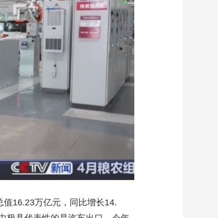
艺术
汽车
数智
5G
产业+
时尚
天气
才艺
网展
央央好物
6.23万亿元，同比增长14.