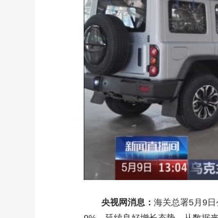
财经
教育
乡村振兴
生态环境
一带一路
大国智造
大国展会
大国保险
云顶对话
CCTV.节目官网
直播
节目单
栏目
片库
央视网消息：
海关总署5月9日