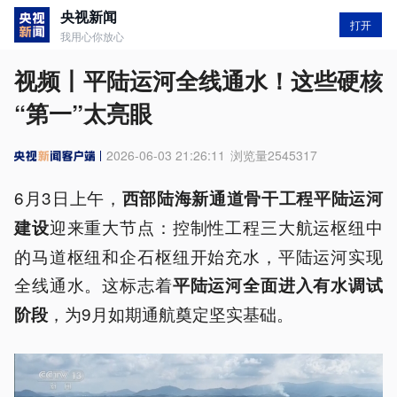
央视新闻
打开
我用心你放心
视频丨平陆运河全线通水！这些硬核
“第一”太亮眼
2026-06-03 21:26:11
浏览量
2545317
6月3日上午，
西部陆海新通道骨干工程平陆运河
迎来重大节点：控制性工程三大航运枢纽中
建设
的马道枢纽和企石枢纽开始充水，平陆运河实现
全线通水。这标志着
平陆运河全面进入有水调试
，为9月如期通航奠定坚实基础。
阶段