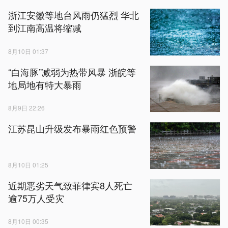
浙江安徽等地台风雨仍猛烈 华北
到江南高温将缩减
8月10日 01:37
“白海豚”减弱为热带风暴 浙皖等
地局地有特大暴雨
8月9日 22:26
江苏昆山升级发布暴雨红色预警
8月10日 01:25
近期恶劣天气致菲律宾8人死亡
逾75万人受灾
8月10日 00:35