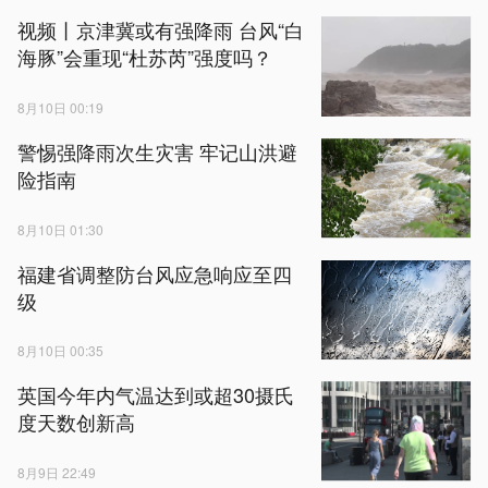
视频丨京津冀或有强降雨 台风“白
海豚”会重现“杜苏芮”强度吗？
8月10日 00:19
警惕强降雨次生灾害 牢记山洪避
险指南
8月10日 01:30
福建省调整防台风应急响应至四
级
8月10日 00:35
英国今年内气温达到或超30摄氏
度天数创新高
8月9日 22:49