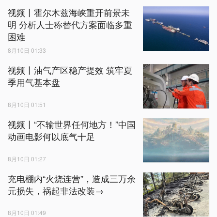
视频丨霍尔木兹海峡重开前景未
明 分析人士称替代方案面临多重
困难
8月10日 01:33
视频丨油气产区稳产提效 筑牢夏
季用气基本盘
8月10日 01:51
视频丨“不输世界任何地方！”中国
动画电影何以底气十足
8月10日 01:27
充电棚内“火烧连营”，造成三万余
元损失，祸起非法改装→
8月10日 01:49