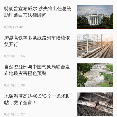
特朗普宣布威尔·沙夫将出任总统
助理兼白宫法律顾问
8月9日 21:42
沪昆高铁等多条线路列车陆续恢
复开行
8月10日 00:56
自然资源部与中国气象局联合发
布地质灾害橙色预警
8月10日 00:39
地砖温度高达46.9℃？一条求助
帖，救了全家！
8月10日 00:27