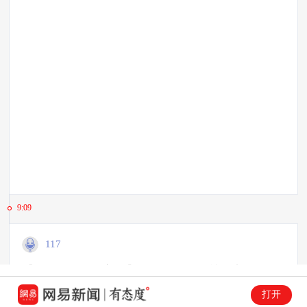
9:09
117
【船内仍有人活着！】长江海事局有关负责人刚刚
介绍，从事故现场反馈回消息，潜水员潜入后敲击
打开