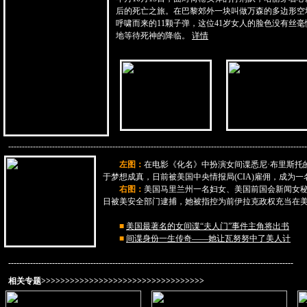
后的死亡之旅。在巴黎郊外一块叫做万森的多边形空
呼啸而来的11颗子弹，这位41岁女人的脸色没有丝
地等待死神的降临。
详情
-------------------------------------------------------------------------------------------------------------
左图：
在电影《化名》中扮演女间谍悉尼·布里斯托
于梦想成真，日前被美国中央情报局(CIA)雇佣，成为
右图：
美国马里兰州一名妇女、美国前国会新闻女秘书苏
日被美安全部门逮捕，她被指控为前伊拉克政权充当在
■
美国最著名的女间谍“夫人门”事件主角将出书
■
间谍身份一生传奇——她让瓦努努中了美人计
--------------------------------------------------------------------------------------------------------
相关专题>>>>>>>>>>>>>>>>>>>>>>>>>>>>>>>>>>