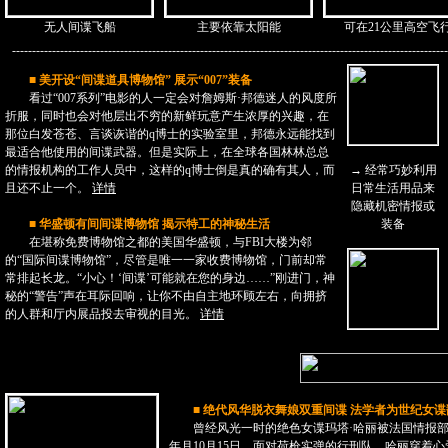
无人间谍飞船
主要依靠太阳能
可在21公里高空飞
-------------------------------------------------------------------------------------------------------------
■
美开设“间谍道具博物馆” 展示“007”装备
看过“007系列”电影的人一定会对詹姆斯·邦德迷人的风度所
折服，同时也会对他层出不穷的新鲜玩意产生浓厚的兴趣，在
那位白发苍苍、言谈诙谐的q博士的实验室里，邦德永远能找到
最适合他使用的间谍武器。但是实际上，在全球各国林林总总
的情报机构的工作人员中，这样的q博士倒是真的确有其人，而
→
经常巧妙利用
且还不止一个。
详情
日常生活用品来
隐藏机密情报或
■
华盛顿有间间谍博物馆 揭示特工的神秘生活
装备
在堪称免费博物馆之都的美国华盛顿，与FBI大楼为邻
的“国际间谍博物馆”，尽管是唯一一家收费博物馆，门前却常
常排起长龙。“小心！‘间谍’可能就在您的身边……”刚进门，神
秘的“警告”声在耳际回响，让你不由自主地环顾左右，向拥挤
的人群和厅内展品投去审视的目光。
详情
■
绝代风华脱衣舞娘双重间谍 法学者为世纪女谍
曾经风光一时的绝色女谍玛塔·哈丽被法国情报部门以
年月10月15日，面对荷枪实弹的行刑队，哈丽穿着