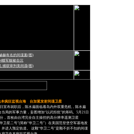
赫赫有名的间谍案(图)
24艘军舰被击沉
 捕获审判美间谍(图)
花血本疯狂监视台海 台加紧发射间谍卫星
日宣布就职后，陈水扁面临着岛内外双重危机，陈水扁
当局的军事力量，妄图增加“以武拒统”的筹码。5月21日
47分，首枚由台湾完全自主操控的高分辨率遥测卫星
华卫星二号”(简称“华卫二号”）在美国范登堡空军基地发
，并进入预定轨道。 这颗“华卫二号”是颗不折不扣的间谍
水扁花血本疯狂监视台海。