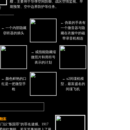
艘，主要用于导弹空间防御、战区空情监视、早
期预警、空中边界防护等任务。
行
------------
←
伪装的手表有
←
一个内部隐藏
一个微音器与隐
窃听器的插头
藏在衣服中的磁
带录音机相连
→
戒指能隐藏缩
微照片和用符号
表示的计划
←
颜色鲜艳的口
←
u2间谍机模
红是一把微型手
型，最富盛名的
枪
间谍飞机
翻案
“叛国罪”的罪名逮捕。1917
心爱的红舞鞋，若无其事地踏上了最