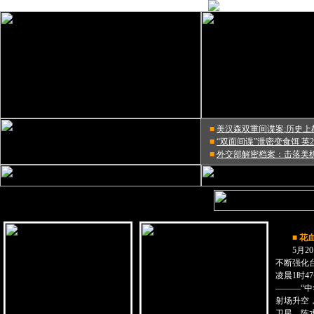
■
美汉森双重间谍案:历史上
■
“双面间谍”泄密变食饵 英
■
外交部解密档案：击落美机
■ 
5月20
不断强化台
凌晨1时
———“中
射场升空
卫星，陈