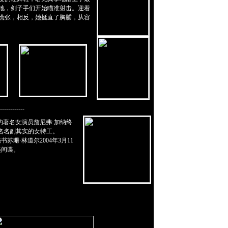
地，刽子手们开始瞄准射击。迎着
毫慌张，相反，她挺直了胸脯，从容
------------
的著名女演员詹尼弗·加纳终
一名名副其实的女特工。
珊·林道尔2004年3月11
美间谍。