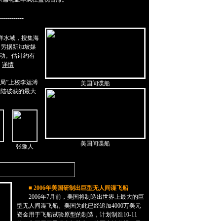
------------
洋水域，搜集海
。另据新加坡媒
活动。估计约有
。
详情
局”上校李运溥
美国间谍船
大陆破获的最大
美国间谍船
张豫人
■
2006年美国研制出巨型无人间谍飞船
2006年7月前，美国将制造出世界上最大的巨
型无人间谍飞船。美国为此已经追加4000万美元
资金用于飞船试验原型的制造，计划制造10-11