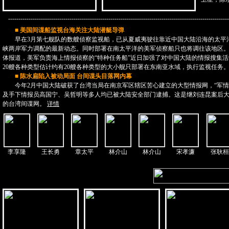
-
------------------------------------------------------------------------------------------------------------
■
美国间谍船监视台海关注大陆潜艇导弹
早在3月第七舰队的数艘侦察监视船，已从夏威夷驶往靠近中国大陆沿海的太平
峡两岸军力调配的最新动态。同时部署在南太平洋的美军侦察船只也将调往该地区
体报道，美军负责海上情报侦察的“特种任务船”近日加强了对中国大陆的情报搜集
20艘各种类型估计约有20艘各种类型的大小舰只部署在东南亚水域，执行监视任务
■
陈水扁陷入被动局面 台间谍头目落网内幕
今年2月中国大陆破获了台湾当局在南京军区辖区苦心建立的大型情报网，“军情
及手下情报员高国宁、吴哲明等多人均已被大陆安全部门逮捕。这是继刘连昆案后
的台湾间谍网。
详情
李享隆
王长勇
章太平
林介山
林介山
宋孝濂
张耿桓