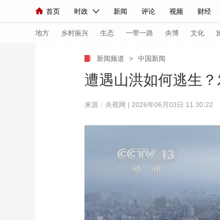
首页
时政
新闻
评论
视频
财经
人民领袖习近平
直播
海外频道
片库
iPanda
栏目大全
联播+
English
中国领导人
节目单
Монгол
听音
央视快评
微视频
习
地方
乡村振兴
生态
一带一路
央博
文化
新闻频道
>
中国新闻
总台春晚
网络春晚
共产党员网
秧纪录
遭遇山洪如何逃生？
来源：央视网 | 2026年06月03日 11:30:22
新闻
国内
国际
评论
经济
军事
人民领袖习近平
联播+
热解读
天天学习
视频
小央视频
小央直播
直播中国
熊猫
现场
前线
比划
快看
蓝海中国
新兵
体育
直播
竞猜
2026年世界杯
2026
VIP会员
CCTV奥林匹克频道
生活体育大会