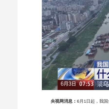
财经
教育
乡村振兴
生态环境
一带一路
大国智造
大国展会
大国保险
云顶对话
CCTV.节目官网
直播
节目单
栏目
片库
央视网消息：
6月1日起，我国