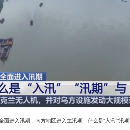
央博
非遗
文化
旅游
科普
健康
乐龄
阅读
云起
超级工厂
智敬中国
全民健康
颜选攻略
海洋
热播榜
总台企业白名单
全面进入汛期，南方地区进入主汛期。什么是“入汛”“汛期”