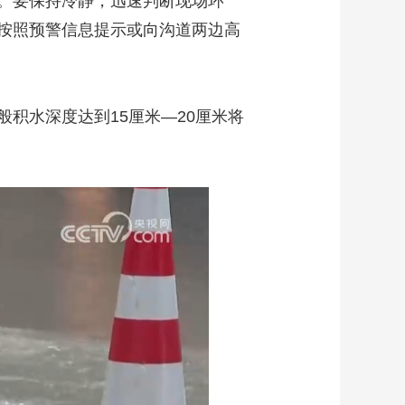
。要保持冷静，迅速判断现场环
按照预警信息提示或向沟道两边高
水深度达到15厘米—20厘米将