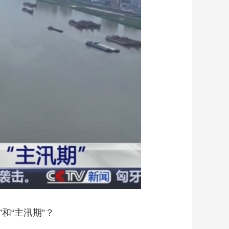
艺术
汽车
数智
5G
产业+
时尚
天气
才艺
网展
央央好物
和“主汛期”？