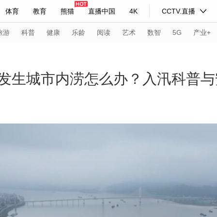
体育
教育
熊猫
直播中国
4K
CCTV.直播
式妙语
主持人
下载央视影音
热解读
天天学习
旅游
科普
健康
乐龄
阅读
艺术
数智
5G
产业+
纪录片网
国家大剧院
大型活动
发生城市内涝怎么办？入汛科普与
科技
法治
文娱
人物
公益
图片
习式妙语
央视快评
央视网评
光华锐评
锋面
频道
VR/AR
4K专区
全景新闻
请入列
人生第一次
人生第二次
年冬奥会
CBA
NBA
中超
国足
国际足球
网球
综
体育江湖
文化体育
冰雪道路
足球道路