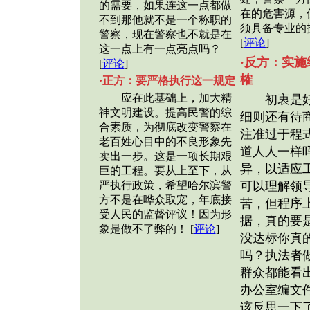
的需要，如果连这一点都做
在的危害源，
不到那他就不是一个称职的
须具备专业的
警察，现在警察也不就是在
[
评论
]
这一点上有一点亮点吗？
·反方：实
[
评论
]
榷
·正方：要严格执行这一规定
应在此基础上，加大精
初衷是好
神文明建设。提高民警的综
细则还有待
合素质，为彻底改变警察在
注准过于程
老百姓心目中的不良形象先
道人人一样
卖出一步。这是一项长期艰
异，以适应
巨的工程。要从上至下，从
严执行政策，希望哈尔滨警
可以理解领
方不是在哗众取宠，年底接
苦，但程序
受人民的监督评议！因为形
据，真的要
象是做不了弊的！ [
评论
]
没达标你真
吗？执法者
群众都能看
办公室编文
该反思一下