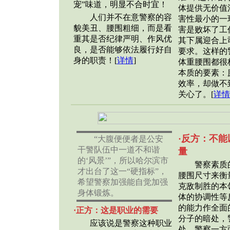
宠”味道，明显不合时宜！
体提供无价值
人们并不在意警察的容
害性最小的一
貌美丑、腰围粗细，而是看
害是败坏了工
重其是否纪律严明、作风优
其下属迎合上
良，是否能够依法履行好自
要求。这样的
身的职责！[
详情
]
体重腰围都很
本质的要素：
效率，却做不
关心了。[
详情
·反方：不能
“大腹便便者是公安
干警队伍中一道不和谐
量
的‘风景’”，所以哈尔滨市
警察素质的
才出台了这一“硬指标”，
腰围尺寸来衡
希望警察加强能自觉加强
克敌制胜的本
身体锻炼。
体的协调性等
的能力作全面
·正方：这是职业的需要
分子的暗处，
应该说是警察这种职业
处，警察一方