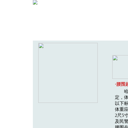
这是一种荒唐的用人标准，这种本
的作法给媒体提供无价值消息只是其危
小的一环，更大的危害是败坏了工作伦
使其下属迎合上司的各种特殊要求。
·腰围
哈市
定，
以下标
体重应
2尺5
及民警
腰围在