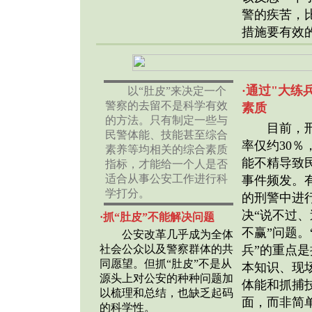
警的疾苦，
措施要有效的
·通过"大练
以“肚皮”来决定一个
警察的去留不是科学有效
素质
的方法。只有制定一些与
目前，刑
民警体能、技能甚至综合
率仅约30％
素养等均相关的综合素质
能不精导致
指标，才能给一个人是否
适合从事公安工作进行科
事件频发。
学打分。
的刑警中进
决“说不过
·抓“肚皮”不能解决问题
不赢”问题。
公安改革几乎成为全体
社会公众以及警察群体的共
兵”的重点
同愿望。但抓“肚皮”不是从
本知识、现
源头上对公安的种种问题加
体能和抓捕
以梳理和总结，也缺乏起码
面，而非简
的科学性。