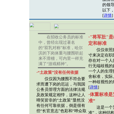
的领导
以下，
[
详情
]
·
"将军肚"
在招收公务员的标准
中，曾经出现过著名
定和标准
的“双乳对称”标准，哈尔
仅仅依照腰
滨的下岗体重与腰围听起
寸来决定在职
来不滑稽，可内里一样充
存在对一个人
满了“游戏精神”。
行无端歧视的
一个人的生理
·“土政策”没有任何依据
舍标准，实际
仅仅因为腰围不符合要
一种歧视性的
求而遭下岗的厄运，与我国
[
详情
]
公务员管理方面的法律法规
·体重标准是
及政策规定相悖，这种让人
啼笑皆非的“土政策”显然没
准”
有任何可靠依据，倒是很有
这是一个荒
些“长官意志”色彩和“哗众取
准”，这种结