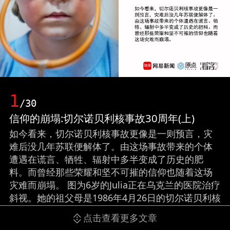
1
/30
信仰的崩塌:切尔诺贝利核事故30周年(上)
如今看来，切尔诺贝利核事故更像是一则预言，灾
难后没几年苏联便解体了。由这场事故带来的个体
遭遇在谎言、牺牲、辐射中多半变成了历史的肥
料。而曾经那些荣耀和坚不可摧的信仰也随着这场
灾难而崩塌。 图为6岁的Julia正在乌克兰的医院治疗
斜视。她的祖父母是1986年4月26日的切尔诺贝利核
事故的亲历者。拍摄/Justin Jin (金峰) 编辑/孙滢 何
点击查看更多文章
苒苒 网易原生内容中心出品