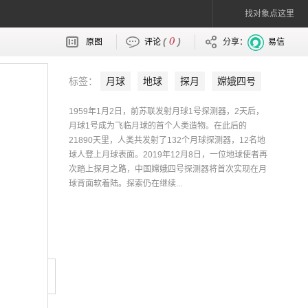
找对象点这里
0
(
)
原图
评论
分享：
易信
标签：
月球
地球
探月
嫦娥四号
中国
1959年1月2日，前苏联发射月球1号探测器，2天后，
月球1号成为飞临月球的首个人类造物。在此后的
21890天里，人类共发射了132个月球探测器，12名地
球人登上月球表面。2019年12月8日，一位地球使者再
次踏上探月之路，中国嫦娥四号探测器将首次实现在月
球背面软着陆。探索仍在继续...