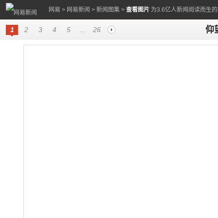
网易
>
网易新闻
>
新闻图集
>
查看图片
为3.6亿人新闻阅读而生
仰
1
2
3
4
5
...
26