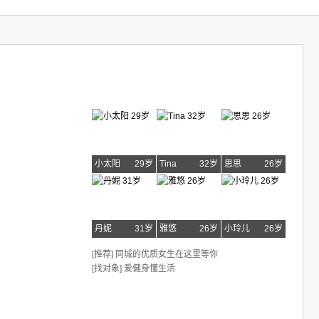
小太阳
29岁
Tina
32岁
思思
26岁
丹妮
31岁
雅悠
26岁
小玲儿
26岁
[推荐] 同城的优质女生在这里等你
[找对象] 爱健身懂生活